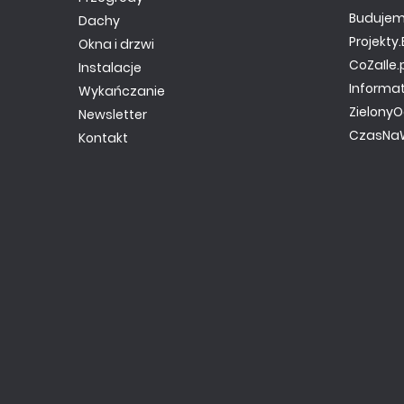
Budujem
Dachy
Projekt
Okna i drzwi
CoZaIle.
Instalacje
Informa
Wykańczanie
ZielonyO
Newsletter
CzasNaW
Kontakt