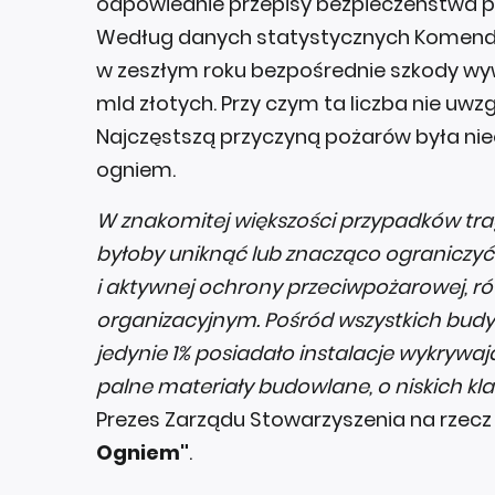
odpowiednie przepisy bezpieczeństwa p
Według danych statystycznych Komendy 
w zeszłym roku bezpośrednie szkody wy
mld złotych. Przy czym ta liczba nie uw
Najczęstszą przyczyną pożarów była ni
ogniem.
W znakomitej większości przypadków tr
byłoby uniknąć lub znacząco ograniczyć 
i aktywnej ochrony przeciwpożarowej, r
organizacyjnym. Pośród wszystkich budyn
jedynie 1% posiadało instalacje wykrywa
palne materiały budowlane, o niskich kla
Prezes Zarządu Stowarzyszenia na rze
Ogniem"
.