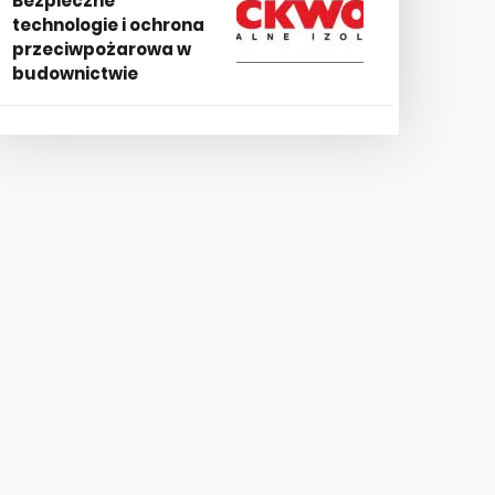
Bezpieczne
technologie i ochrona
przeciwpożarowa w
budownictwie