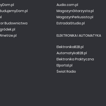
yDom.pl
Audio.com.pl
y.BudujemyDom.pl
MagazynGitarzysta.pl
pl
MagazynPerkusista.pl
tor Budownictwa
EstradaiStudio.pl
gródek.pl
netrze.pl
ELEKTRONIKA I AUTOMATYKA
ElektronikaB2B.pl
AutomatykaB2B.pl
Elektronika Praktyczna
Elportal.pl
Świat Radio