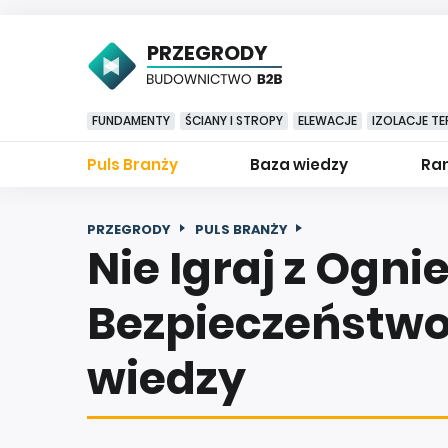
PRZEGRODY
FUNDAMENTY
ŚCIANY I STROPY
ELEWACJE
IZOLACJE TE
Puls Branży
Baza wiedzy
Ran
PRZEGRODY
PULS BRANŻY
Nie Igraj z Ogni
Bezpieczeństwo
wiedzy