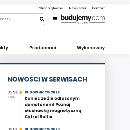
Strona główna
Newsletter
Kontakt
ukty
Producenci
Wykonawcy
NOWOŚCI W SERWISACH
05 SIE
BUDOWNICTWOB2B
13:33
Koniec ze źle odłożonym
domofonem! Poznaj
słuchawkę magnetyczną
Cyfral Baltic
05 SIE
BUDOWNICTWOB2B