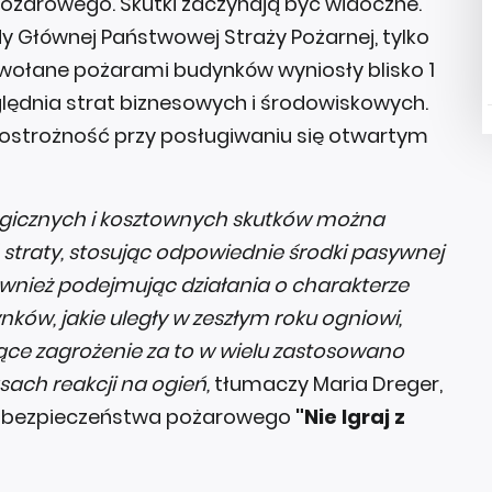
ożarowego. Skutki zaczynają być widoczne.
Głównej Państwowej Straży Pożarnej, tylko
wołane pożarami budynków wyniosły blisko 1
zględnia strat biznesowych i środowiskowych.
eostrożność przy posługiwaniu się otwartym
agicznych i kosztownych skutków można
straty, stosując odpowiednie środki pasywnej
ównież podejmując działania o charakterze
ków, jakie uległy w zeszłym roku ogniowi,
jące zagrożenie za to w wielu zastosowano
sach reakcji na ogień,
tłumaczy Maria Dreger,
cz bezpieczeństwa pożarowego
"Nie Igraj z