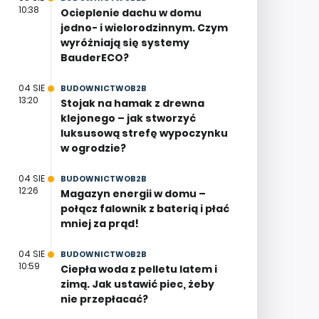
10:38
Ocieplenie dachu w domu
jedno- i wielorodzinnym. Czym
wyróżniają się systemy
BauderECO?
04 SIE
BUDOWNICTWOB2B
13:20
Stojak na hamak z drewna
klejonego – jak stworzyć
luksusową strefę wypoczynku
w ogrodzie?
04 SIE
BUDOWNICTWOB2B
12:26
Magazyn energii w domu –
połącz falownik z baterią i płać
mniej za prąd!
04 SIE
BUDOWNICTWOB2B
10:59
Ciepła woda z pelletu latem i
zimą. Jak ustawić piec, żeby
nie przepłacać?