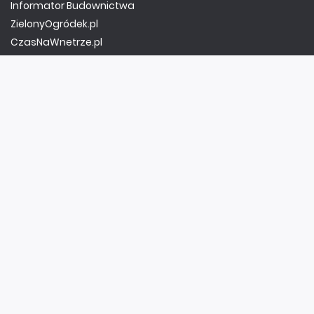
Informator Budownictwa
ZielonyOgródek.pl
CzasNaWnetrze.pl
MUZYKA I DŹWIĘK
Audio.com.pl
MagazynGitarzysta.pl
MagazynPerkusista.pl
EstradaiStudio.pl
ELEKTRONIKA I AUTOMATYKA
ElektronikaB2B.pl
AutomatykaB2B.pl
Elektronika Praktyczna
Elportal.pl
Świat Radio