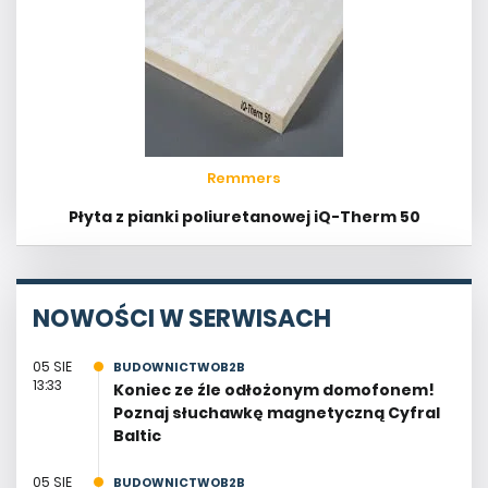
Remmers
Płyta z pianki poliuretanowej iQ-Therm 50
NOWOŚCI W SERWISACH
05 SIE
BUDOWNICTWOB2B
13:33
Koniec ze źle odłożonym domofonem!
Poznaj słuchawkę magnetyczną Cyfral
Baltic
05 SIE
BUDOWNICTWOB2B