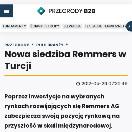
PRZEGRODY
B2B
FUNDAMENTY
ŚCIANY I STROPY
ELEWACJE
IZOLACJE TERMICZNE I AK
PRZEGRODY
PULS BRANŻY
Nowa siedziba Remmers w
Turcji
2012-05-29 07:36:49
Poprzez inwestycje na wybranych
rynkach rozwijających się Remmers AG
zabezpiecza swoją pozycję rynkową na
przyszłość w skali międzynarodowej.