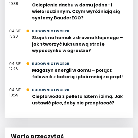
10:38
Ocieplenie dachu w domu jedno- i
wielorodzinnym. Czym wyróżniają się
systemy BauderECO?
04 SIE
BUDOWNICTWOB2B
13:20
Stojak na hamak z drewna klejonego –
jak stworzyć luksusową strefę
wypoczynku w ogrodzie?
04 SIE
BUDOWNICTWOB2B
12:26
Magazyn energii w domu – połącz
falownik z baterią i płać mniej za prąd!
04 SIE
BUDOWNICTWOB2B
10:59
Ciepła woda z pelletu latem i zimą. Jak
ustawić piec, żeby nie przepłacać?
Warto przeczytać