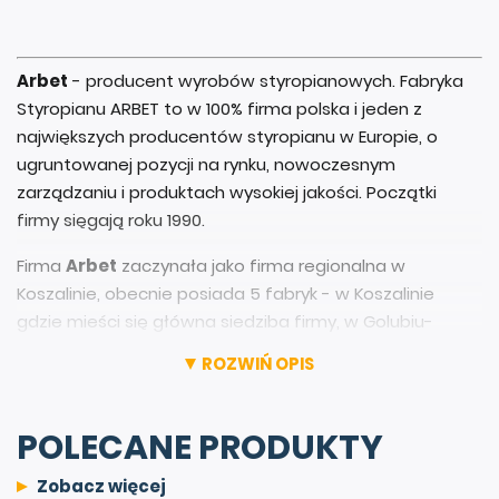
Arbet
- producent wyrobów styropianowych. Fabryka
Styropianu ARBET to w 100% firma polska i jeden z
największych producentów styropianu w Europie, o
ugruntowanej pozycji na rynku, nowoczesnym
zarządzaniu i produktach wysokiej jakości. Początki
firmy sięgają roku 1990.
Firma
Arbet
zaczynała jako firma regionalna w
Koszalinie, obecnie posiada 5 fabryk - w Koszalinie
gdzie mieści się główna siedziba firmy, w Golubiu-
Dobrzyniu, w Gostyniu, Jaśle oraz najnowszą w
ROZWIŃ OPIS
Przodkowie.
Rozlokowanie zakładów produkcyjnych pozwala
POLECANE PRODUKTY
dostarczać styropian w dowolne miejsce w Polsce.
Produkty firmy
Arbet
eksportowane są także do krajów
Zobacz więcej