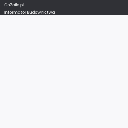
CoZaIle.pl
Informator Budownictwa
ZielonyOgródek.pl
CzasNaWnetrze.pl
MUZYKA I DŹWIĘK
Audio.com.pl
MagazynGitarzysta.pl
MagazynPerkusista.pl
EstradaiStudio.pl
ELEKTRONIKA I AUTOMATYKA
ElektronikaB2B.pl
AutomatykaB2B.pl
Elektronika Praktyczna