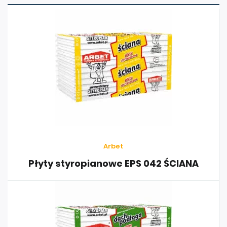
nadbałtyckich, Skandynawii oraz Niemiec. Wyroby firmy
trafiają nawet na budowy w Irlandii i Wielkiej Brytanii.
INFORMACJE DODATKOWE
Dystrybucja:
w sprzedaży hurtowej i detalicznej przez
sieć dystrybutorów
Aprobaty i certyfikaty
: Atest Higieniczny
HK/B/0942/01/2007, ISO 9001:2008
Pozostała oferta
:
płyty styropianowe EPS 044, EPS 037
Arbet
DACH/PODŁOGA, EPS 034
Płyty styropianowe EPS 042 ŚCIANA
styropian ekstrudowany XPS
kształtki oraz bloki ze styropianu.
Galeria