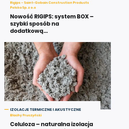
Rigips – Saint-Gobain Construction Products
Polska Sp. z o.o
Nowość RIGIPS: system BOX –
szybki sposób na
dodatkową...
IZOLACJE TERMICZNE I AKUSTYCZNE
Blachy Pruszyński
Celuloza – naturalna izolacja