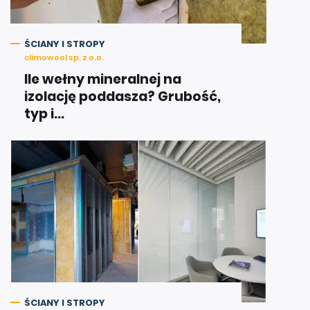
ŚCIANY I STROPY
climowool sp. z o.o.
Ile wełny mineralnej na
izolację poddasza? Grubość,
typ i...
ŚCIANY I STROPY