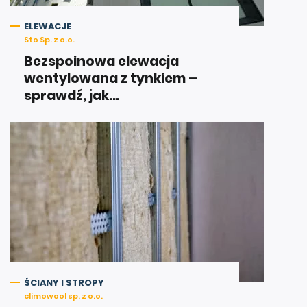
ELEWACJE
Sto Sp. z o.o.
Bezspoinowa elewacja
wentylowana z tynkiem –
sprawdź, jak...
ŚCIANY I STROPY
climowool sp. z o.o.