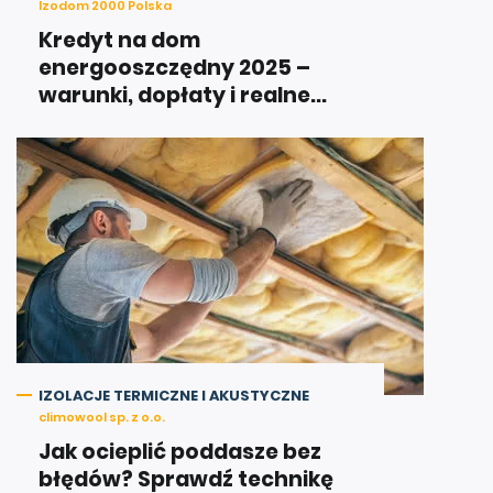
Izodom 2000 Polska
Kredyt na dom
energooszczędny 2025 –
warunki, dopłaty i realne...
IZOLACJE TERMICZNE I AKUSTYCZNE
climowool sp. z o.o.
Jak ocieplić poddasze bez
błędów? Sprawdź technikę