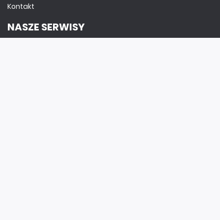
Kontakt
NASZE SERWISY
DOM, OGRÓD I WNĘTRZA
BudujemyDom.pl
Projekty.BudujemyDom.pl
CoZaIle.pl
Informator Budownictwa
ZielonyOgródek.pl
CzasNaWnetrze.pl
MUZYKA I DŹWIĘK
Audio.com.pl
MagazynGitarzysta.pl
MagazynPerkusista.pl