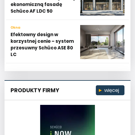
ekonomiczną fasadę
Schüco AF LDC 50
Okna
Efektowny design w
korzystnej cenie – system
przesuwny Schüco ASE 80
LC
PRODUKTY FIRMY
więcej