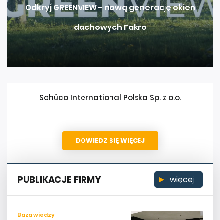
Odkryj GREENVIEW - nową generację okien
dachowych Fakro
Schüco International Polska Sp. z o.o.
DOWIEDZ SIĘ WIĘCEJ
PUBLIKACJE FIRMY
więcej
Baza wiedzy