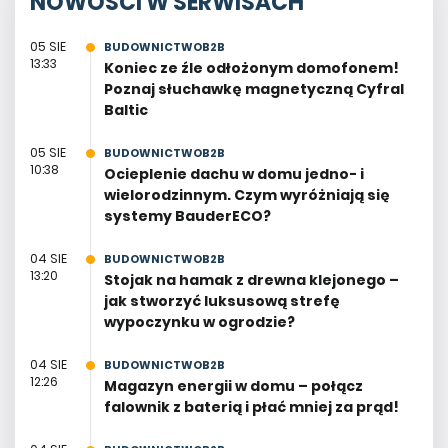
NOWOŚCI W SERWISACH
05 SIE
BUDOWNICTWOB2B
13:33
Koniec ze źle odłożonym domofonem!
Poznaj słuchawkę magnetyczną Cyfral
Baltic
05 SIE
BUDOWNICTWOB2B
10:38
Ocieplenie dachu w domu jedno- i
wielorodzinnym. Czym wyróżniają się
systemy BauderECO?
04 SIE
BUDOWNICTWOB2B
13:20
Stojak na hamak z drewna klejonego –
jak stworzyć luksusową strefę
wypoczynku w ogrodzie?
04 SIE
BUDOWNICTWOB2B
12:26
Magazyn energii w domu – połącz
falownik z baterią i płać mniej za prąd!