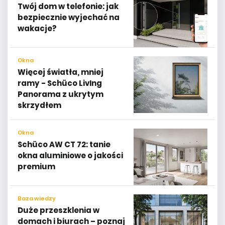
Twój dom w telefonie: jak
bezpiecznie wyjechać na
wakacje?
Okna
Więcej światła, mniej
ramy - Schüco LivIng
Panorama z ukrytym
skrzydłem
Okna
Schüco AW CT 72: tanie
okna aluminiowe o jakości
premium
Baza wiedzy
Duże przeszklenia w
domach i biurach – poznaj