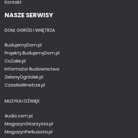
Kontakt
NASZE SERWISY
DOM, OGRÓD I WNĘTRZA
BudujemyDom.pl
Projekty.BudujemyDom.pl
CoZaIle.pl
Informator Budownictwa
ZielonyOgródek.pl
CzasNaWnetrze.pl
MUZYKA I DŹWIĘK
Audio.com.pl
MagazynGitarzysta.pl
MagazynPerkusista.pl