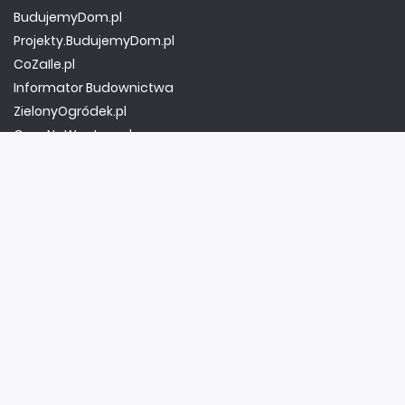
BudujemyDom.pl
Projekty.BudujemyDom.pl
CoZaIle.pl
Informator Budownictwa
ZielonyOgródek.pl
CzasNaWnetrze.pl
MUZYKA I DŹWIĘK
Audio.com.pl
MagazynGitarzysta.pl
MagazynPerkusista.pl
EstradaiStudio.pl
ELEKTRONIKA I AUTOMATYKA
ElektronikaB2B.pl