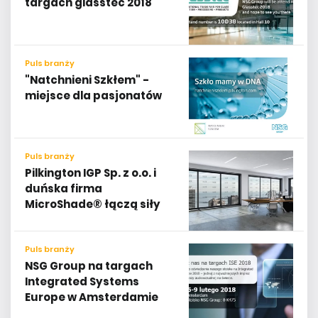
targach glasstec 2018
Puls branży
"Natchnieni Szkłem" -
miejsce dla pasjonatów
Puls branży
Pilkington IGP Sp. z o.o. i
duńska firma
MicroShade® łączą siły
Puls branży
NSG Group na targach
Integrated Systems
Europe w Amsterdamie