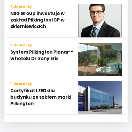
Puls branży
NSG Group inwestuje w
zakład Pilkington IGP w
Skierniewicach
Puls branży
System Pilkington Planar™
w hotelu Dr Ireny Eris
Puls branży
Certyfikat LEED dla
budynku ze szkłem marki
Pilkington