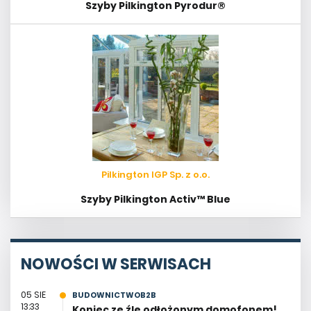
Szyby Pilkington Pyrodur®
Pilkington IGP Sp. z o.o.
Szyby Pilkington Activ™ Blue
NOWOŚCI W SERWISACH
05 SIE
BUDOWNICTWOB2B
13:33
Koniec ze źle odłożonym domofonem!