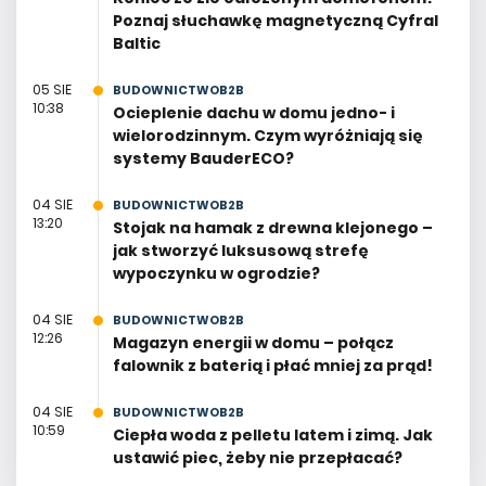
Poznaj słuchawkę magnetyczną Cyfral
Baltic
05 SIE
BUDOWNICTWOB2B
10:38
Ocieplenie dachu w domu jedno- i
wielorodzinnym. Czym wyróżniają się
systemy BauderECO?
04 SIE
BUDOWNICTWOB2B
13:20
Stojak na hamak z drewna klejonego –
jak stworzyć luksusową strefę
wypoczynku w ogrodzie?
04 SIE
BUDOWNICTWOB2B
12:26
Magazyn energii w domu – połącz
falownik z baterią i płać mniej za prąd!
04 SIE
BUDOWNICTWOB2B
10:59
Ciepła woda z pelletu latem i zimą. Jak
ustawić piec, żeby nie przepłacać?