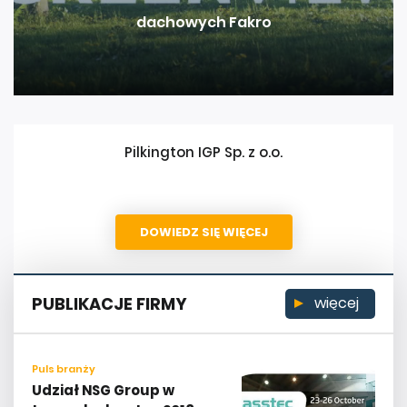
dachowych Fakro
Pilkington IGP Sp. z o.o.
DOWIEDZ SIĘ WIĘCEJ
PUBLIKACJE FIRMY
więcej
Puls branży
Udział NSG Group w