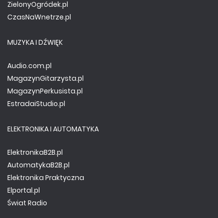
ZielonyOgródek.pl
CzasNaWnetrze.pl
MUZYKA I DŹWIĘK
Audio.com.pl
MagazynGitarzysta.pl
MagazynPerkusista.pl
EstradaiStudio.pl
ELEKTRONIKA I AUTOMATYKA
ElektronikaB2B.pl
AutomatykaB2B.pl
Elektronika Praktyczna
Elportal.pl
Świat Radio