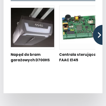
Napęd do bram
Centrala sterująca
garażowych D700HS
FAAC E145