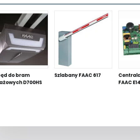
ęd do bram
Szlabany FAAC 617
Central
ażowych D700HS
FAAC E1