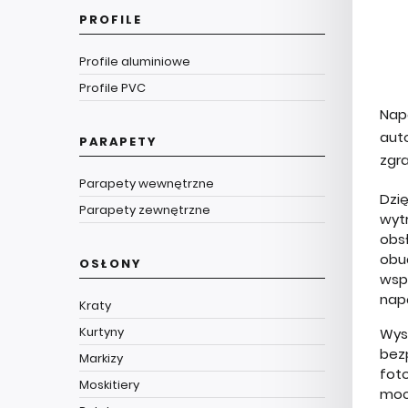
PROFILE
Profile aluminiowe
Profile PVC
Nap
aut
PARAPETY
zgr
Parapety wewnętrzne
Dzi
Parapety zewnętrzne
wyt
obs
obu
OSŁONY
wsp
nap
Kraty
Kurtyny
Wys
bez
Markizy
fot
Moskitiery
moc