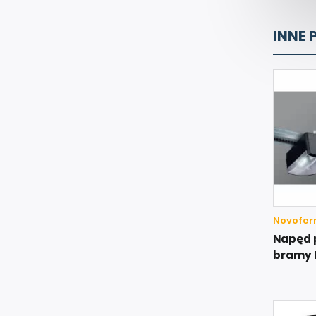
INNE 
Novofer
Napęd 
bramy R