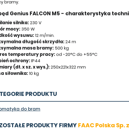
cy bramy.
ęd Genius FALCON M5 - charakterystyka techn
lanie silnika:
230 V
ór mocy:
350 W
dkość wysuwu:
12 m/min.
symalna długość skrzydła:
24 m
symalna masa bramy:
500 kg
res temperatury pracy:
od -20°C do +55°C
pień ochrony:
IP44
ary (dł. x sz. x wys.):
250x221x322 mm
a siłownika:
10 kg
TEGORIE PRODUKTU
omatyka do bram
ZOSTAŁE PRODUKTY FIRMY
FAAC Polska Sp. z