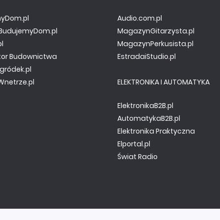
yDom.pl
Audio.com.pl
y.BudujemyDom.pl
MagazynGitarzysta.pl
pl
MagazynPerkusista.pl
tor Budownictwa
EstradaiStudio.pl
gródek.pl
netrze.pl
ELEKTRONIKA I AUTOMATYKA
ElektronikaB2B.pl
AutomatykaB2B.pl
Elektronika Praktyczna
Elportal.pl
Świat Radio