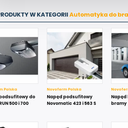
PRODUKTY W KATEGORII
Automatyka do br
m Polska
Novoferm Polska
Novofer
podsufitowy do
Napęd podsufitowy
Napęd 
UN 500 i 700
Novomatic 423 i 563 S
bramy 