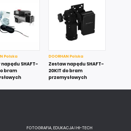
N Polska
DOORHAN Polska
 napędu SHAFT-
Zestaw napędu SHAFT-
do bram
20KIT do bram
ysłowych
przemysłowych
FOTOGRAFIA, EDUKACJA I HI-TECH