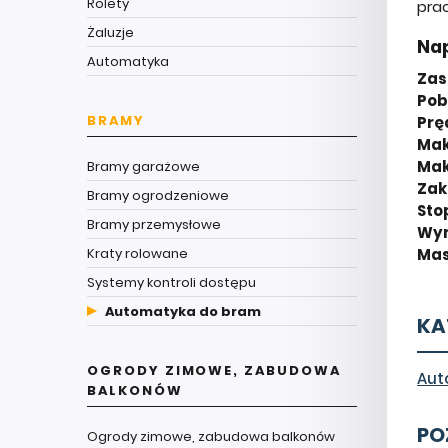
Rolety
pra
Żaluzje
Nap
Automatyka
Zasi
Pob
BRAMY
Prę
Mak
Mak
Bramy garażowe
Zak
Bramy ogrodzeniowe
Sto
Bramy przemysłowe
Wymi
Kraty rolowane
Mas
Systemy kontroli dostępu
Automatyka do bram
KA
OGRODY ZIMOWE, ZABUDOWA
Aut
BALKONÓW
PO
Ogrody zimowe, zabudowa balkonów