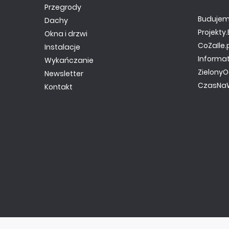
Przegrody
Budujem
Dachy
Projekt
Okna i drzwi
CoZaIle.
Instalacje
Informa
Wykańczanie
ZielonyO
Newsletter
CzasNaW
Kontakt