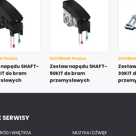
 Polska
DOORHAN Polska
DOORHA
 napędu SHAFT-
Zestaw napędu SHAFT-
Zestaw
IT do bram
50KIT do bram
30KIT 
słowych
przemysłowych
przem
 SERWISY
RÓD I WNĘTRZA
MUZYKA I DŹWIĘK