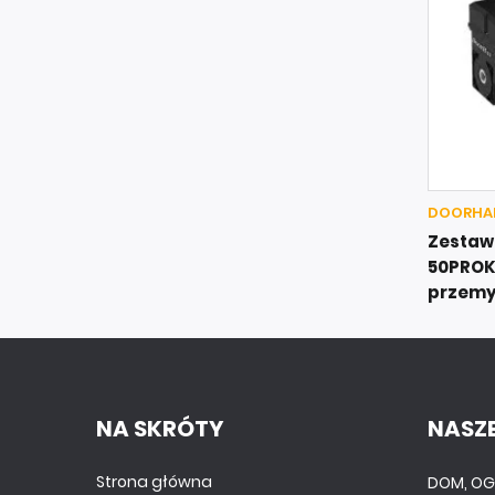
DOORHAN
Zestaw
50PROK
przemy
NA SKRÓTY
NASZE
Strona główna
DOM, OG