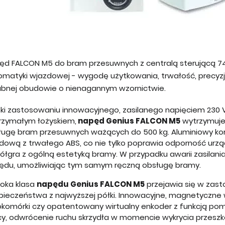
ęd FALCON M5 do bram przesuwnych z centralą sterującą 74
omatyki wjazdowej - wygodę użytkowania, trwałość, precyzj
abnej obudowie o nienagannym wzornictwie.
ęki zastosowaniu innowacyjnego, zasilanego napięciem 230 
rzymałym łożyskiem,
napęd Genius FALCON M5
wytrzymuje 
ługę bram przesuwnych ważących do 500 kg. Aluminiowy korp
dową z trwałego ABS, co nie tylko poprawia odporność urząd
ółgra z ogólną estetyką bramy. W przypadku awarii zasila
ędu, umożliwiając tym samym ręczną obsługę bramy.
oka klasa
napędu Genius FALCON M5
przejawia się w zas
pieczeństwa z najwyższej półki. Innowacyjne, magnetyczne w
okomórki czy opatentowany wirtualny enkoder z funkcją pom
y, odwrócenie ruchu skrzydła w momencie wykrycia przeszk