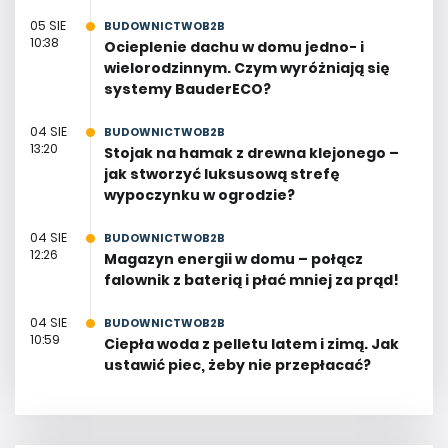
05 SIE
BUDOWNICTWOB2B
10:38
Ocieplenie dachu w domu jedno- i
wielorodzinnym. Czym wyróżniają się
systemy BauderECO?
04 SIE
BUDOWNICTWOB2B
13:20
Stojak na hamak z drewna klejonego –
jak stworzyć luksusową strefę
wypoczynku w ogrodzie?
04 SIE
BUDOWNICTWOB2B
12:26
Magazyn energii w domu – połącz
falownik z baterią i płać mniej za prąd!
04 SIE
BUDOWNICTWOB2B
10:59
Ciepła woda z pelletu latem i zimą. Jak
ustawić piec, żeby nie przepłacać?