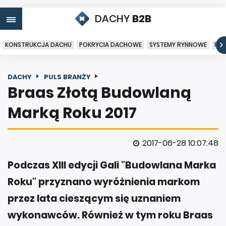
DACHY
B2B
KONSTRUKCJA DACHU
POKRYCIA DACHOWE
SYSTEMY RYNNOWE
PO
DACHY
PULS BRANŻY
Braas Złotą Budowlaną
Marką Roku 2017
2017-06-28 10:07:48
Podczas XIII edycji Gali "Budowlana Marka
Roku" przyznano wyróżnienia markom
przez lata cieszącym się uznaniem
wykonawców. Również w tym roku Braas