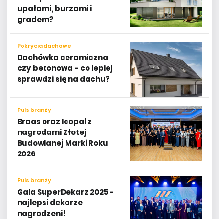
upałami, burzami i
gradem?
Pokrycia dachowe
Dachówka ceramiczna
czy betonowa - co lepiej
sprawdzi się na dachu?
Puls branży
Braas oraz Icopal z
nagrodami Złotej
Budowlanej Marki Roku
2026
Puls branży
​​​Gala SuperDekarz 2025 -
najlepsi dekarze
nagrodzeni!