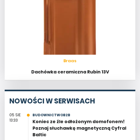
Braas
Dachówka ceramiczna Rubin 13V
NOWOŚCI W SERWISACH
05 SIE
BUDOWNICTWOB2B
13:33
Koniec ze źle odłożonym domofonem!
Poznaj słuchawkę magnetyczną Cyfral
Baltic