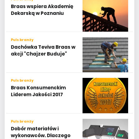
Braas wspiera Akademię
Dekarską w Poznaniu
Puls branży
Dachówka Teviva Braas w
akcji "Chajzer Buduje"
Puls branży
Braas Konsumenckim
Liderem Jakości 2017
Puls branży
Dobór materiałów i
wykonawców. Dlaczego