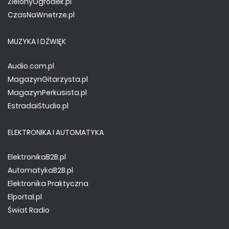
ZielonyOgródek.pl
CzasNaWnetrze.pl
MUZYKA I DŹWIĘK
Audio.com.pl
MagazynGitarzysta.pl
MagazynPerkusista.pl
EstradaiStudio.pl
ELEKTRONIKA I AUTOMATYKA
ElektronikaB2B.pl
AutomatykaB2B.pl
Elektronika Praktyczna
Elportal.pl
Świat Radio