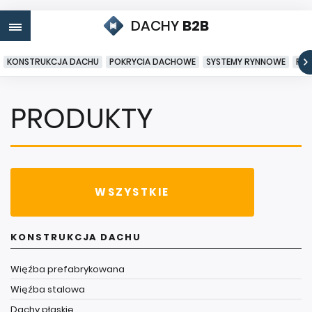
DACHY
B2B
KONSTRUKCJA DACHU
POKRYCIA DACHOWE
SYSTEMY RYNNOWE
PO
PRODUKTY
WSZYSTKIE
KONSTRUKCJA DACHU
Więźba prefabrykowana
Więźba stalowa
Dachy płaskie