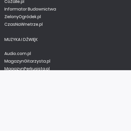
CoZaIle.pl
Informator Budownictwa
ZielonyOgródek.pl
CzasNaWnetrze.pl
MUZYKA I DŹWIĘK
Audio.com.pl
MagazynGitarzysta.pl
MagazynPerkusista.pl
EstradaiStudio.pl
ELEKTRONIKA I AUTOMATYKA
ElektronikaB2B.pl
AutomatykaB2B.pl
Elektronika Praktyczna
Elportal.pl