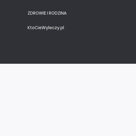
ZDROWIE I RODZINA
KtoCieWyleczy.pl