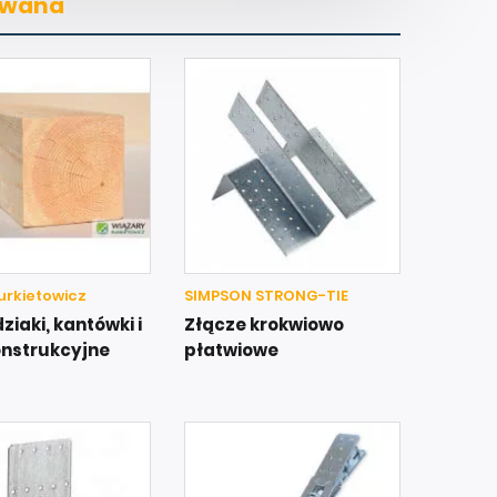
owana
urkietowicz
SIMPSON STRONG-TIE
iaki, kantówki i
Złącze krokwiowo
onstrukcyjne
płatwiowe