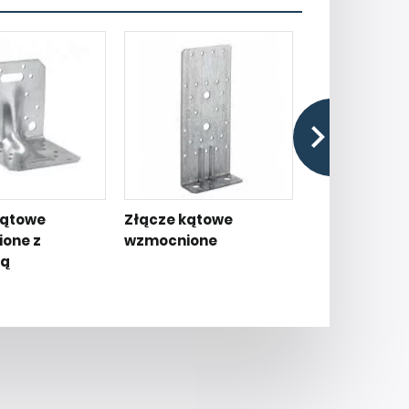
kątowe
Złącze kątowe
Napinacz ta
one z
wzmocnione
perforowane
ją
Bandlock® P