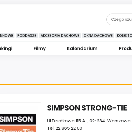
YNNOWE
PODDASZE
AKCESORIA DACHOWE
OKNA DACHOWE
KOLEKT
kingi
Filmy
Kalendarium
Prod
SIMPSON STRONG-TIE
Ul.Działkowa 115 A , 02-234 Warszawa
Tel. 22 865 22 00