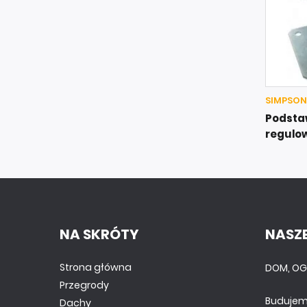
SIMPSON
Podsta
regulo
NA SKRÓTY
NASZE
Strona główna
DOM, OG
Przegrody
Budujem
Dachy