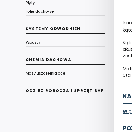
Płyty
Folie dachowe
Inn
SYSTEMY ODWODNIEŃ
kąt
Wpusty
Kąt
aku
zast
CHEMIA DACHOWA
Mate
Masy uszczelniające
Sta
ODZIEŻ ROBOCZA I SPRZĘT BHP
KA
Wię
PO