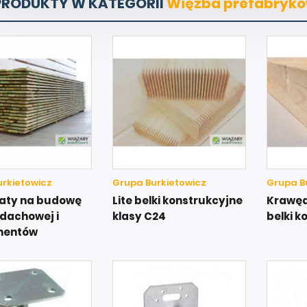
PRODUKTY W KATEGORII
Więźba prefabryk
rkietowicz
Grupa Burkietowicz
Grupa B
 łaty na budowę
Lite belki konstrukcyjne
Krawędz
dachowej i
klasy C24
belki k
mentów