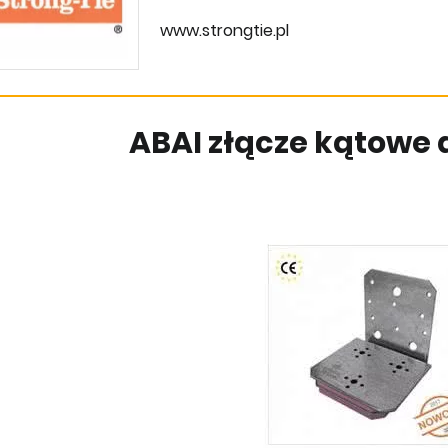
www.strongtie.pl
ABAI złącze kątowe