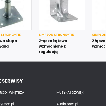
 STRONG-TIE
SIMPSON STRONG-TIE
SIMPSON
wa słupa
Złącze kątowe
Złącze
wana
wzmocnione z
wzmoc
regulacją
 SERWISY
RÓD I WNĘTRZA
MUZYKA I DŹWIĘK
yDom.pl
Audio.com.pl