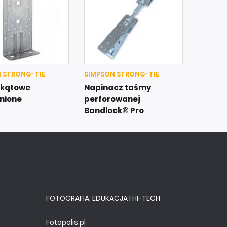
 STRONG-TIE
SIMPSON STRONG-TIE
 kątowe
Napinacz taśmy
nione
perforowanej
Bandlock® Pro
FOTOGRAFIA, EDUKACJA I HI-TECH
Fotopolis.pl