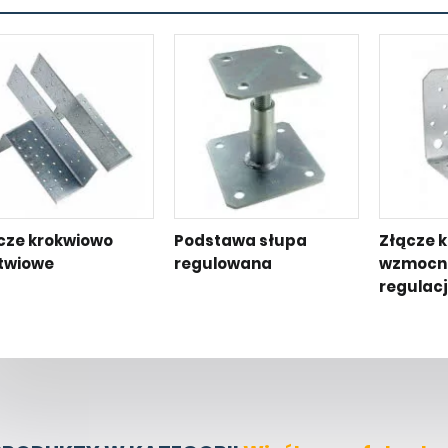
cze krokwiowo
Podstawa słupa
Złącze 
twiowe
regulowana
wzmocni
regulac