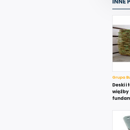
INNE 
Grupa Bu
Deski i
więźby 
funda