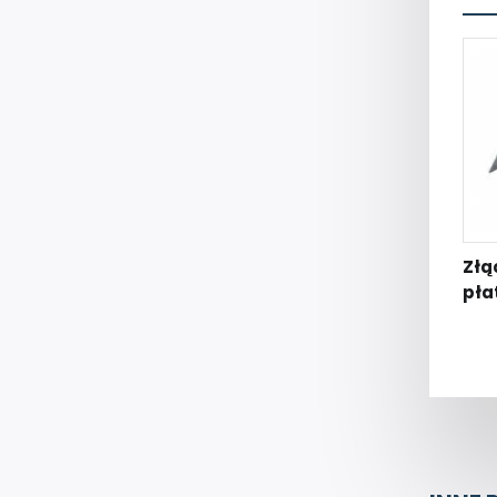
Złą
pła