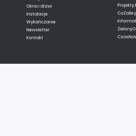
Projekt
Okna i drzwi
CoZaIle.
Instalacje
Informa
Wykańczanie
ZielonyO
Newsletter
CzasNaW
Kontakt