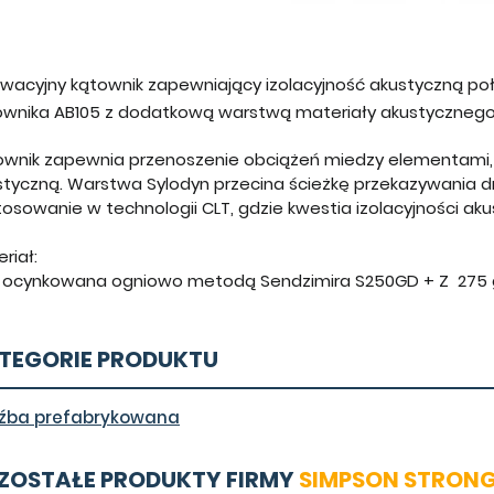
owacyjny kątownik zapewniający izolacyjność akustyczną poł
ownika AB105 z dodatkową warstwą materiały akustycznego
ownik zapewnia przenoszenie obciążeń miedzy elementami, 
styczną. Warstwa Sylodyn przecina ścieżkę przekazywania dr
osowanie w technologii CLT, gdzie kwestia izolacyjności aku
riał:
l ocynkowana ogniowo metodą Sendzimira S250GD + Z 275
TEGORIE PRODUKTU
źba prefabrykowana
ZOSTAŁE PRODUKTY FIRMY
SIMPSON STRONG