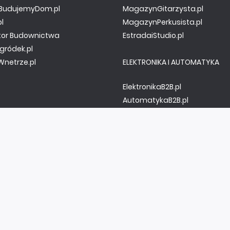
y.BudujemyDom.pl
MagazynGitarzysta.pl
pl
MagazynPerkusista.pl
tor Budownictwa
EstradaiStudio.pl
gródek.pl
netrze.pl
ELEKTRONIKA I AUTOMATYKA
ElektronikaB2B.pl
AutomatykaB2B.pl
Elektronika Praktyczna
Elportal.pl
Świat Radio