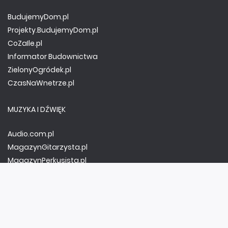
BudujemyDom.pl
Projekty.BudujemyDom.pl
CoZaIle.pl
Informator Budownictwa
ZielonyOgródek.pl
CzasNaWnetrze.pl
MUZYKA I DŹWIĘK
Audio.com.pl
MagazynGitarzysta.pl
MagazynPerkusista.pl
EstradaiStudio.pl
ELEKTRONIKA I AUTOMATYKA
ElektronikaB2B.pl