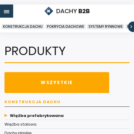
DACHY
B2B
KONSTRUKCJA DACHU
POKRYCIA DACHOWE
SYSTEMY RYNNOWE
PO
PRODUKTY
WSZYSTKIE
KONSTRUKCJA DACHU
Więźba prefabrykowana
Więźba stalowa
Dachy płaskie