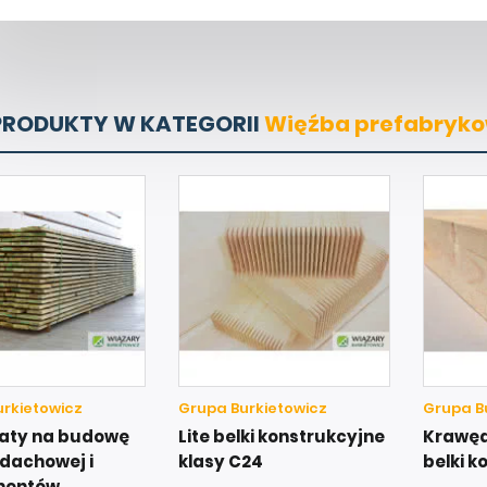
PRODUKTY W KATEGORII
Więźba prefabryk
rkietowicz
Grupa Burkietowicz
Grupa B
 łaty na budowę
Lite belki konstrukcyjne
Krawędz
dachowej i
klasy C24
belki k
mentów