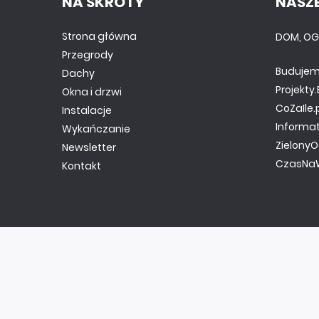
NA SKRÓTY
NASZE
Strona główna
DOM, OG
Przegrody
Budujem
Dachy
Projekt
Okna i drzwi
CoZaIle.
Instalacje
Informa
Wykańczanie
ZielonyO
Newsletter
CzasNaW
Kontakt