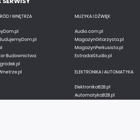
 SERWISY
RÓD I WNĘTRZA
MUZYKA I DŹWIĘK
yDom.pl
Audio.com.pl
y.BudujemyDom.pl
MagazynGitarzysta.pl
pl
MagazynPerkusista.pl
tor Budownictwa
EstradaiStudio.pl
gródek.pl
netrze.pl
ELEKTRONIKA I AUTOMATYKA
ElektronikaB2B.pl
AutomatykaB2B.pl
Elektronika Praktyczna
Elportal.pl
Świat Radio