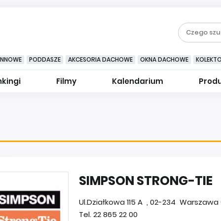
YNNOWE
PODDASZE
AKCESORIA DACHOWE
OKNA DACHOWE
KOLEKT
kingi
Filmy
Kalendarium
Prod
SIMPSON STRONG-TIE
Ul.Działkowa 115 A , 02-234 Warszawa
Tel. 22 865 22 00