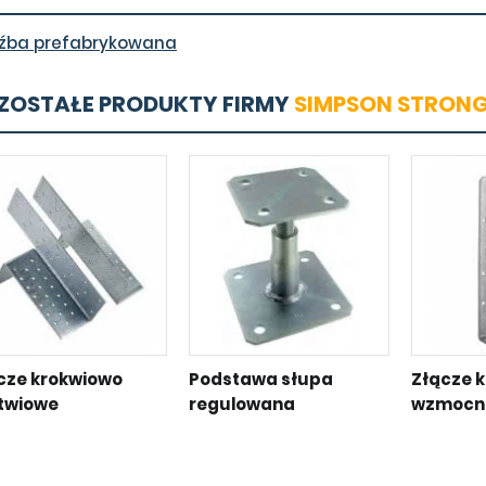
źba prefabrykowana
ZOSTAŁE PRODUKTY FIRMY
SIMPSON STRONG
cze krokwiowo
Podstawa słupa
Złącze 
twiowe
regulowana
wzmocn