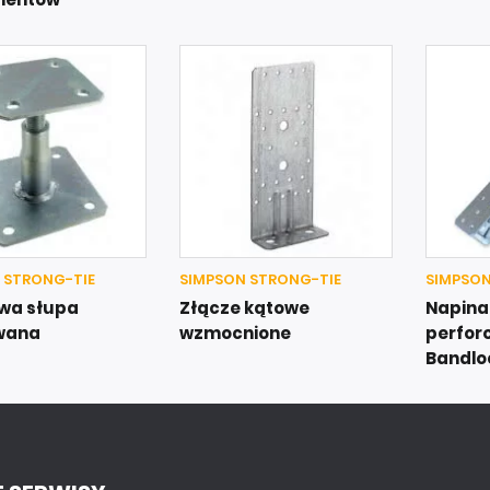
 STRONG-TIE
SIMPSON STRONG-TIE
SIMPSON
wa słupa
Złącze kątowe
Napina
wana
wzmocnione
perfor
Bandlo