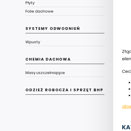
Płyty
Folie dachowe
SYSTEMY ODWODNIEŃ
Wpusty
Złą
ele
CHEMIA DACHOWA
Cec
Masy uszczelniające
ODZIEŻ ROBOCZA I SPRZĘT BHP
dow
KA