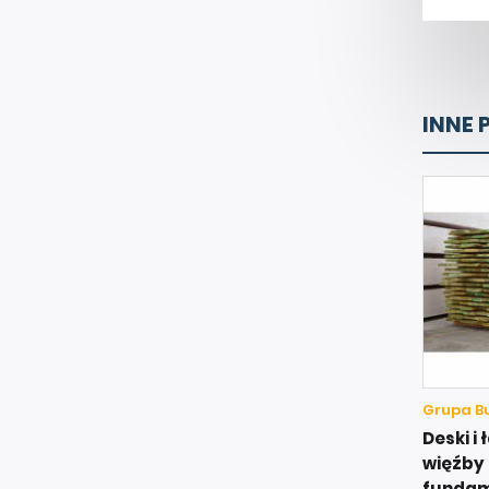
INNE 
Grupa Bu
Deski i
więźby 
funda