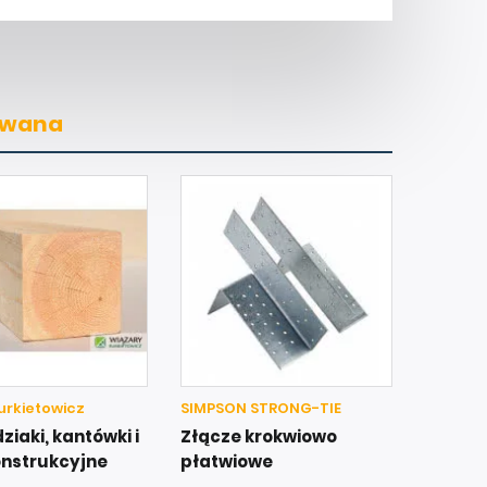
owana
urkietowicz
SIMPSON STRONG-TIE
iaki, kantówki i
Złącze krokwiowo
onstrukcyjne
płatwiowe