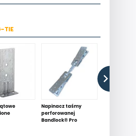
-TIE
kątowe
Napinacz taśmy
Klips belek
ione
perforowanej
wielowarsto
Bandlock® Pro