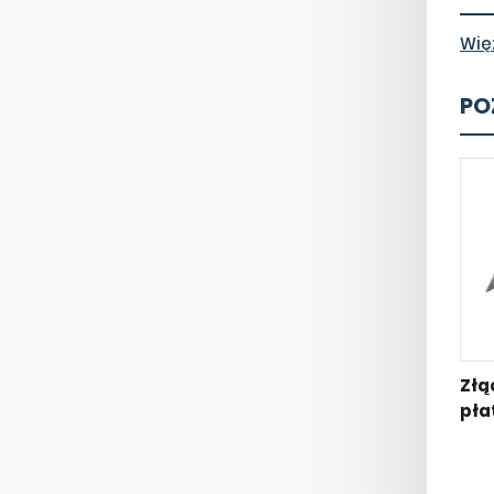
Wię
PO
Złą
pła