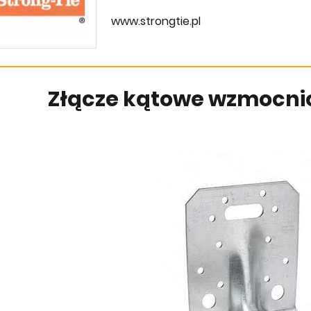
www.strongtie.pl
Złącze kątowe wzmocnio