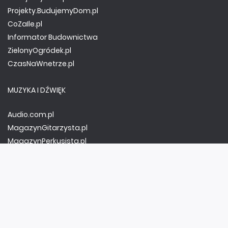
Projekty.BudujemyDom.pl
CoZaIle.pl
Informator Budownictwa
ZielonyOgródek.pl
CzasNaWnetrze.pl
MUZYKA I DŹWIĘK
Audio.com.pl
MagazynGitarzysta.pl
MagazynPerkusista.pl
EstradaiStudio.pl
ELEKTRONIKA I AUTOMATYKA
ElektronikaB2B.pl
AutomatykaB2B.pl