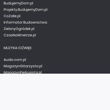
BudujemyDom.pl
Projekty.BudujemyDom.pl
CoZaIle.pl
Informator Budownictwa
ZielonyOgródek.pl
CzasNaWnetrze.pl
MUZYKA I DŹWIĘK
Audio.com.pl
MagazynGitarzysta.pl
MagazynPerkusista.pl
EstradaiStudio.pl
ELEKTRONIKA I AUTOMATYKA
ElektronikaB2B.pl
AutomatykaB2B.pl