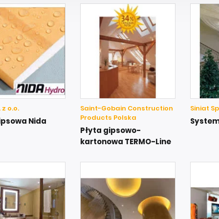
 z o.o.
Saint-Gobain Construction
Siniat Sp.
Products Polska
ipsowa Nida
System
Płyta gipsowo-
kartonowa TERMO-Line