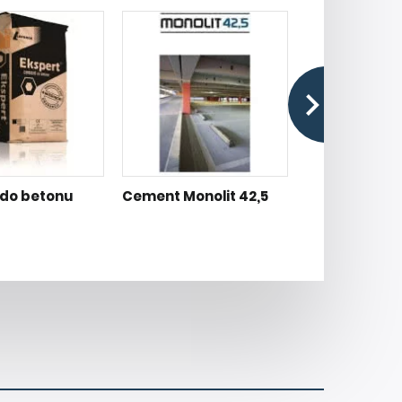
do betonu
Cement Monolit 42,5
Płyta gipsow
Hydro