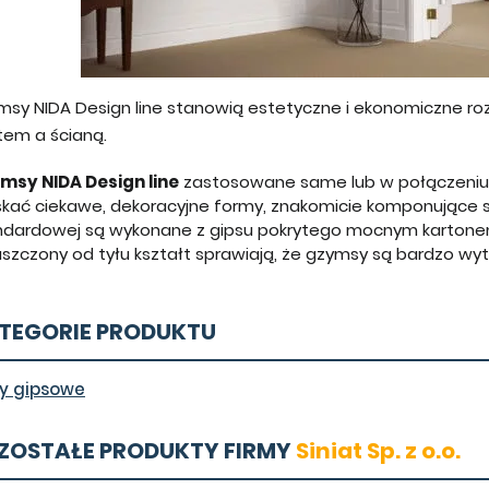
msy NIDA Design line stanowią estetyczne i ekonomiczne ro
tem a ścianą.
msy NIDA Design line
zastosowane same lub w połączeniu 
skać ciekawe, dekoracyjne formy, znakomicie komponujące s
ndardowej są wykonane z gipsu pokrytego mocnym kartonem
aszczony od tyłu kształt sprawiają, że gzymsy są bardzo wy
TEGORIE PRODUKTU
ty gipsowe
ZOSTAŁE PRODUKTY FIRMY
Siniat Sp. z o.o.