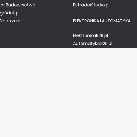
tor Budownictwa
EstradaiStudio.pl
gródek.pl
netrze.pl
ELEKTRONIKA I AUTOMATYKA
ElektronikaB2B.pl
AutomatykaB2B.pl
Elektronika Praktyczna
Elportal.pl
Świat Radio