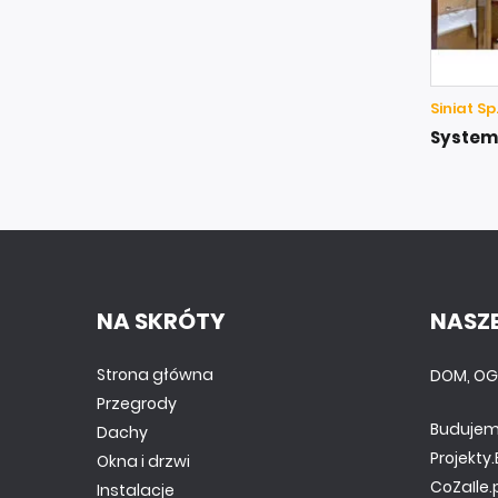
Siniat Sp.
System
NA SKRÓTY
NASZE
Strona główna
DOM, OG
Przegrody
Budujem
Dachy
Projekt
Okna i drzwi
CoZaIle.
Instalacje