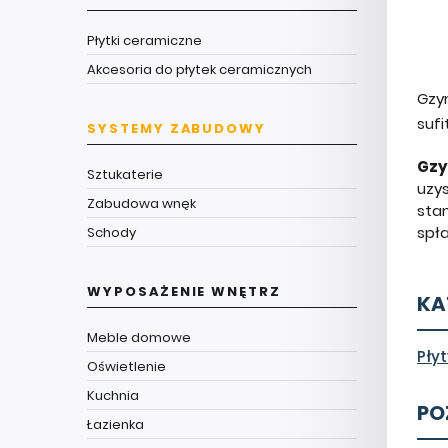
Płytki ceramiczne
Akcesoria do płytek ceramicznych
Gzy
sufi
SYSTEMY ZABUDOWY
Gzy
Sztukaterie
uzy
Zabudowa wnęk
sta
spł
Schody
WYPOSAŻENIE WNĘTRZ
KA
Meble domowe
Pły
Oświetlenie
Kuchnia
PO
Łazienka