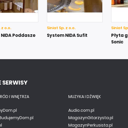
 z o.o.
Siniat Sp. z o.o.
Siniat Sp.
 NIDA Poddasze
System NIDA Sufit
Płyta 
Sonic
 SERWISY
RÓD I WNĘTRZA
MUZYKA I DŹWIĘK
yDom.pl
Audio.com.pl
y.BudujemyDom.pl
MagazynGitarzysta.pl
pl
MagazynPerkusista.pl