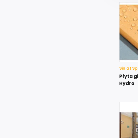
Siniat Sp.
Płyta g
Hydro