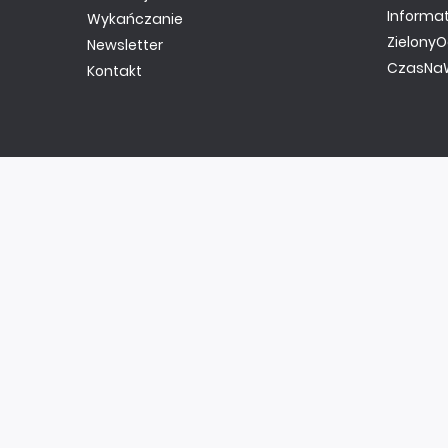
Informa
Wykańczanie
ZielonyO
Newsletter
CzasNaW
Kontakt