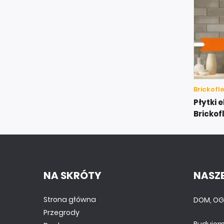
Brickofl
Płytki 
Brickof
NA SKRÓTY
NASZE
Strona główna
DOM, OG
Przegrody