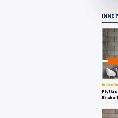
INNE 
Brickofl
Płytki 
Brickof