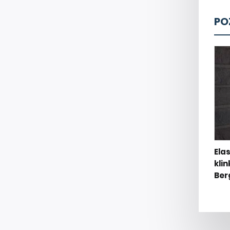
PO
Ela
klin
Ber