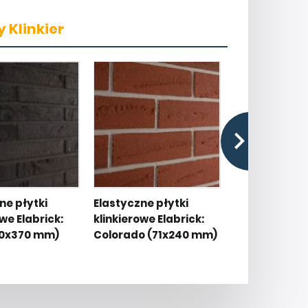
 Klinkier
ne płytki
Elastyczne płytki
Elastyczne pł
we Elabrick:
klinkierowe Elabrick:
klinkierowe E
40x370 mm)
Colorado (71x240 mm)
Cordoba (71