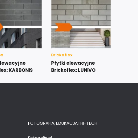
ex
Brickoflex
elewacyjne
Płytki elewacyjne
lex: KARBONIS
Brickoflex: LUNIVO
FOTOGRAFIA, EDUKACJA I HI-TECH