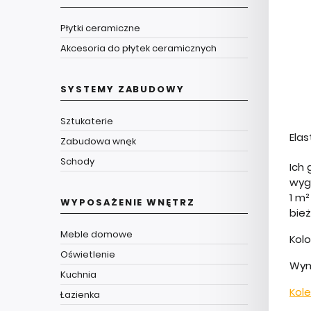
Płytki ceramiczne
Akcesoria do płytek ceramicznych
SYSTEMY ZABUDOWY
Sztukaterie
Elas
Zabudowa wnęk
Schody
Ich 
wyg
1 m
WYPOSAŻENIE WNĘTRZ
bie
Meble domowe
Kolo
Oświetlenie
Wym
Kuchnia
Kole
Łazienka