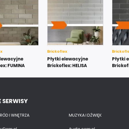
ex
Brickoflex
Brickofl
elewacyjne
Płytki elewacyjne
Płytki 
lex: FUMINA
Brickoflex: HELISA
Brickof
 SERWISY
RÓD I WNĘTRZA
MUZYKA I DŹWIĘK