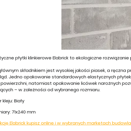
tyczne płytki klinkierowe Elabrick to ekologiczne rozwiąza
głównym składnikiem jest wysokiej jakości piasek, a ręczna 
ląd. Jedno opakowanie standardowych elastycznych płytek kl
² powierzchni, natomiast opakowanie licówek narożnych poz
żących – w zależności od wybranego rozmiaru.
r kleju: Biały
iary: 71x240 mm
kcję Elabrick kupisz online i w wybranych marketach budowl