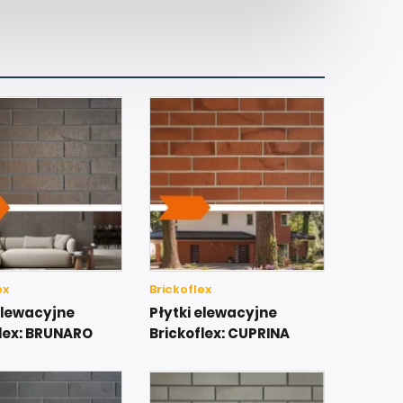
ex
Brickoflex
elewacyjne
Płytki elewacyjne
flex: BRUNARO
Brickoflex: CUPRINA