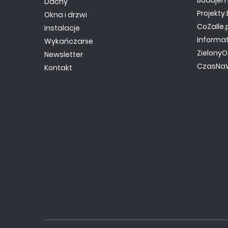
Budujem
Dachy
Projekt
Okna i drzwi
CoZaIle.
Instalacje
Informa
Wykańczanie
ZielonyO
Newsletter
CzasNaW
Kontakt