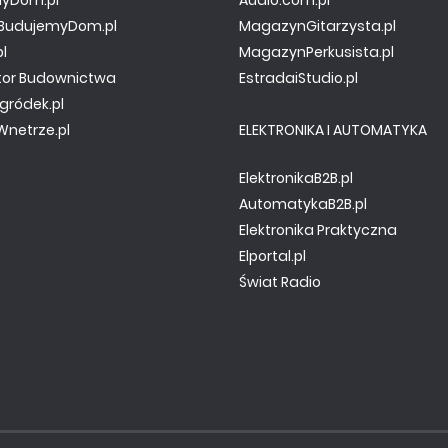
yDom.pl
Audio.com.pl
y.BudujemyDom.pl
MagazynGitarzysta.pl
pl
MagazynPerkusista.pl
tor Budownictwa
EstradaiStudio.pl
gródek.pl
netrze.pl
ELEKTRONIKA I AUTOMATYKA
ElektronikaB2B.pl
AutomatykaB2B.pl
Elektronika Praktyczna
Elportal.pl
Świat Radio