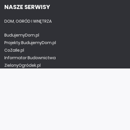
NASZE SERWISY
DOM, OGRÓD I WNĘTRZA
BudujemyDom.pl
Projekty.BudujemyDom.pl
CoZaIle.pl
Informator Budownictwa
ZielonyOgródek.pl
CzasNaWnetrze.pl
MUZYKA I DŹWIĘK
Audio.com.pl
MagazynGitarzysta.pl
MagazynPerkusista.pl
EstradaiStudio.pl