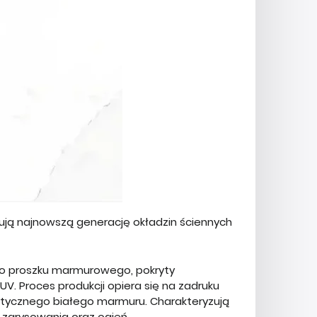
ją najnowszą generację okładzin ściennych
go proszku marmurowego, pokryty
UV. Proces produkcji opiera się na zadruku
ntycznego białego marmuru. Charakteryzują
 zarysowania oraz ogień.