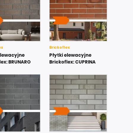
ex
Brickoflex
elewacyjne
Płytki elewacyjne
flex: BRUNARO
Brickoflex: CUPRINA