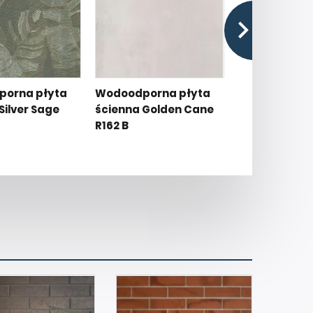
orna płyta
Wodoodporna płyta
Wodoodporna
Silver Sage
ścienna Golden Cane
ścienna Gol
R162 B
R161 A