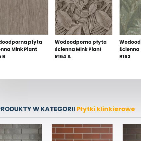
oodporna płyta
Wodoodporna płyta
Wodoodp
enna Mink Plant
ścienna Mink Plant
ścienna 
5 B
R164 A
R163
PRODUKTY W KATEGORII
Płytki klinkierowe