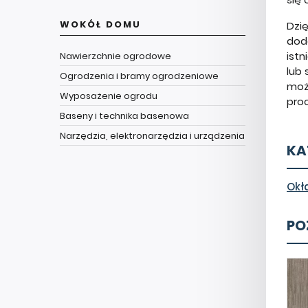
WOKÓŁ DOMU
Dzię
dod
istn
Nawierzchnie ogrodowe
lub 
Ogrodzenia i bramy ogrodzeniowe
moż
Wyposażenie ogrodu
pro
Baseny i technika basenowa
Narzędzia, elektronarzędzia i urządzenia
KA
Okł
PO