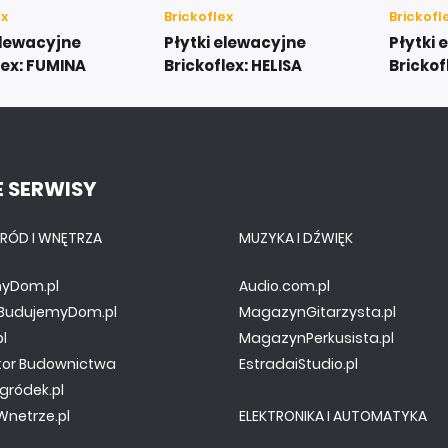
ex
Brickoflex
Brickofl
elewacyjne
Płytki elewacyjne
Płytki 
lex: FUMINA
Brickoflex: HELISA
Brickof
 SERWISY
RÓD I WNĘTRZA
MUZYKA I DŹWIĘK
yDom.pl
Audio.com.pl
y.BudujemyDom.pl
MagazynGitarzysta.pl
pl
MagazynPerkusista.pl
tor Budownictwa
EstradaiStudio.pl
gródek.pl
netrze.pl
ELEKTRONIKA I AUTOMATYKA