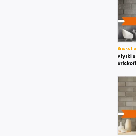
Brickofl
Płytki 
Brickof