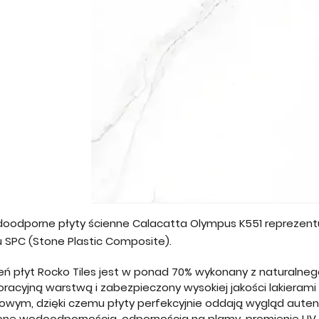
oodporne płyty ścienne Calacatta Olympus K551 reprezentu
u SPC (Stone Plastic Composite).
eń płyt Rocko Tiles jest w ponad 70% wykonany z naturalne
racyjną warstwą i zabezpieczony wysokiej jakości lakierami 
rowym, dzięki czemu płyty perfekcyjnie oddają wygląd aute
 one wodoodpornością, odpornością na plamy, promienie UV,