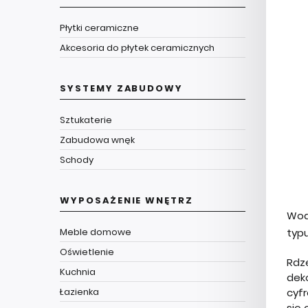
Płytki ceramiczne
Akcesoria do płytek ceramicznych
SYSTEMY ZABUDOWY
Sztukaterie
Zabudowa wnęk
Schody
WYPOSAŻENIE WNĘTRZ
Wod
Meble domowe
typ
Oświetlenie
Rdz
Kuchnia
deko
Łazienka
cyf
się