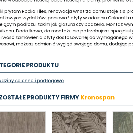
ki płytom Rocko Tiles, renowacja wnętrza domu staje się pr
atkowych wydatków, ponieważ płyty w odcieniu Calacatt
iejącym podłożu, takim jak glazura czy boazeria. Montaż wy
silikonu. Dodatkowo, do montażu nie potrzebujesz specjalisty
liwość zamówienia płyty dostosowanej do wymaganego wym
cesowi, możesz odmienić wygląd swojego domu, dodając pom
TEGORIE PRODUKTU
adziny ścienne i podłogowe
ZOSTAŁE PRODUKTY FIRMY
Kronospan