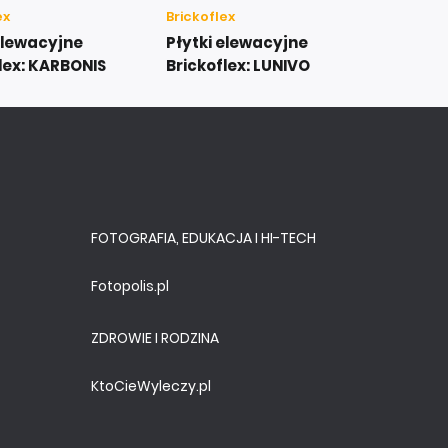
ex
Brickoflex
elewacyjne
Płytki elewacyjne
lex: KARBONIS
Brickoflex: LUNIVO
FOTOGRAFIA, EDUKACJA I HI-TECH
Fotopolis.pl
ZDROWIE I RODZINA
KtoCieWyleczy.pl