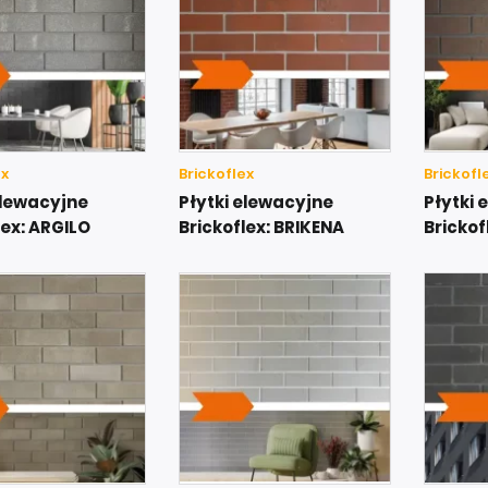
ex
Brickoflex
Brickofl
elewacyjne
Płytki elewacyjne
Płytki 
lex: ARGILO
Brickoflex: BRIKENA
Bricko