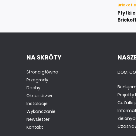
Brickofl
Płytki 
Brickof
NA SKRÓTY
NASZE
Strona główna
DOM, OG
Przegrody
Budujem
Dachy
Projekt
Okna i drzwi
CoZaIle.
Instalacje
Informa
Wykańczanie
ZielonyO
Newsletter
CzasNaW
Kontakt