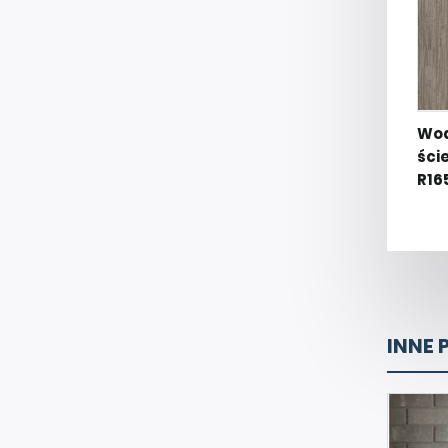
Wod
ści
R16
INNE 