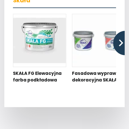
Skała
SKAŁA FG Elewacyjna
Fasadowa wyprawa
farba podkładowa
dekoracyjna SKAŁA TA