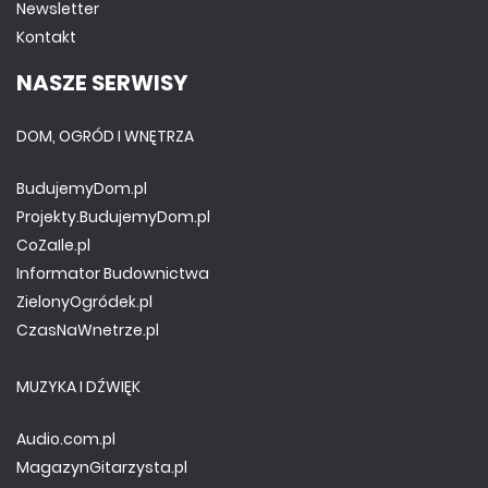
Newsletter
Kontakt
NASZE SERWISY
DOM, OGRÓD I WNĘTRZA
BudujemyDom.pl
Projekty.BudujemyDom.pl
CoZaIle.pl
Informator Budownictwa
ZielonyOgródek.pl
CzasNaWnetrze.pl
MUZYKA I DŹWIĘK
Audio.com.pl
MagazynGitarzysta.pl