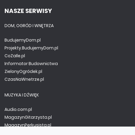
NASZE SERWISY
DOM, OGRÓD I WNĘTRZA
BudujemyDom.pl
Projekty.BudujemyDom.pl
CoZaIle.pl
Informator Budownictwa
ZielonyOgródek.pl
CzasNaWnetrze.pl
MUZYKA I DŹWIĘK
Audio.com.pl
MagazynGitarzysta.pl
MagazynPerkusista.pl
EstradaiStudio.pl