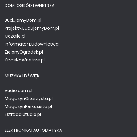
DOM, OGRÓD I WNĘTRZA
BudujemyDom.pl
Projekty.BudujemyDom.pl
CoZaIle.pl
Informator Budownictwa
ZielonyOgródek.pl
CzasNaWnetrze.pl
MUZYKA I DŹWIĘK
Audio.com.pl
MagazynGitarzysta.pl
MagazynPerkusista.pl
EstradaiStudio.pl
ELEKTRONIKA I AUTOMATYKA