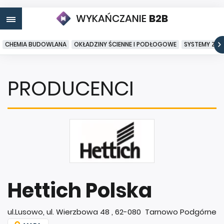
WYKAŃCZANIE
B2B
CHEMIA BUDOWLANA
OKŁADZINY ŚCIENNE I PODŁOGOWE
SYSTEMY ZA
PRODUCENCI
Hettich Polska
ul.Lusowo, ul. Wierzbowa 48 , 62-080 Tarnowo Podgórne