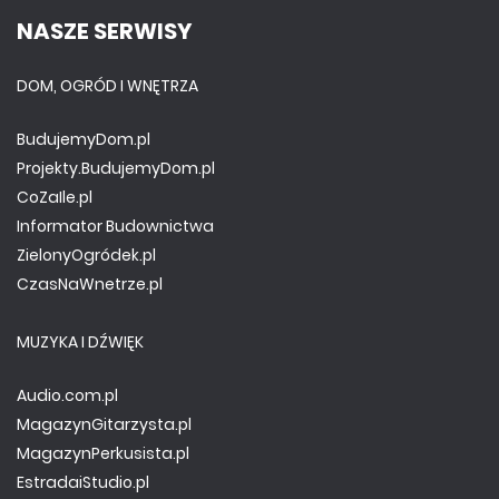
NASZE SERWISY
DOM, OGRÓD I WNĘTRZA
BudujemyDom.pl
Projekty.BudujemyDom.pl
CoZaIle.pl
Informator Budownictwa
ZielonyOgródek.pl
CzasNaWnetrze.pl
MUZYKA I DŹWIĘK
Audio.com.pl
MagazynGitarzysta.pl
MagazynPerkusista.pl
EstradaiStudio.pl