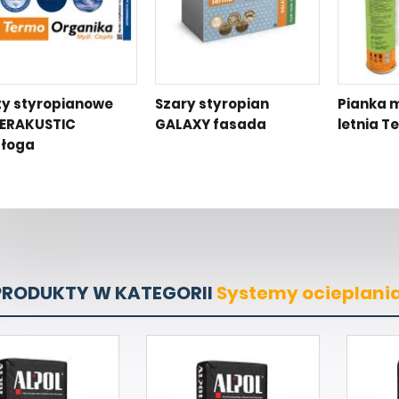
ty styropianowe
Szary styropian
Pianka 
ERAKUSTIC
GALAXY fasada
letnia T
łoga
PRODUKTY W KATEGORII
Systemy ocieplania