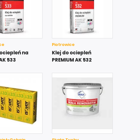
ce
Piotrowice
 ociepleń na
Klej do ociepleń
 AK 533
PREMIUM AK 532
Saint-Gobain
Skała Tychy