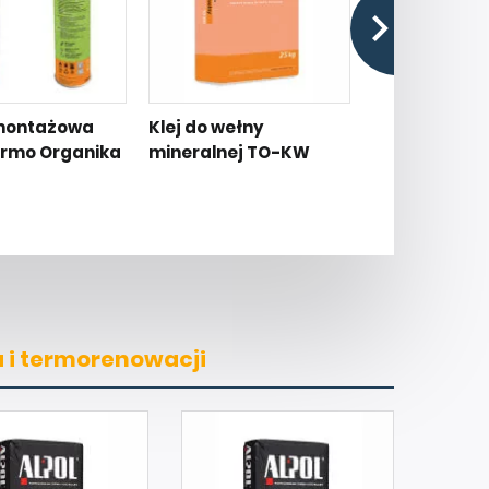
montażowa
Klej do wełny
Klej uniwersa
ermo Organika
mineralnej TO-KW
do styropianu 
TO-KUB
 i termorenowacji