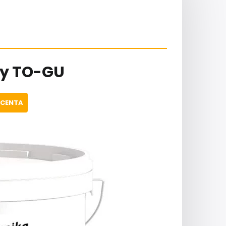
ny TO-GU
UCENTA