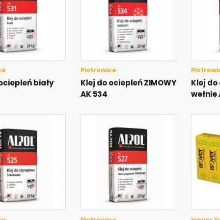
ce
Piotrowice
Piotrowi
 ociepleń biały
Klej do ociepleń ZIMOWY
Klej do
AK 534
wełnie
ce
Piotrowice
Isover 