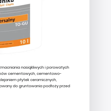
zmacniania nasiąkliwych i porowatych
 tynków cementowych, cementowo-
lejaniem płytek ceramicznych,
sowany do gruntowania podłoży przed