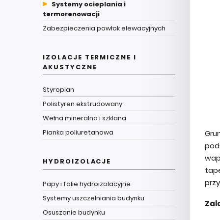
Systemy ocieplania i
termorenowacji
Zabezpieczenia powłok elewacyjnych
IZOLACJE TERMICZNE I
AKUSTYCZNE
Styropian
Polistyren ekstrudowany
Wełna mineralna i szklana
Pianka poliuretanowa
Gru
pod
wap
HYDROIZOLACJE
tap
przy
Papy i folie hydroizolacyjne
Systemy uszczelniania budynku
Zal
Osuszanie budynku