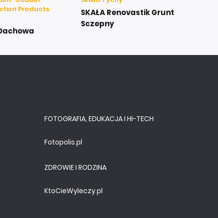
ction Products
SKAŁA Renovastik Grunt
Sczepny
 Dachowa
FOTOGRAFIA, EDUKACJA I HI-TECH
Fotopolis.pl
ZDROWIE I RODZINA
KtoCieWyleczy.pl