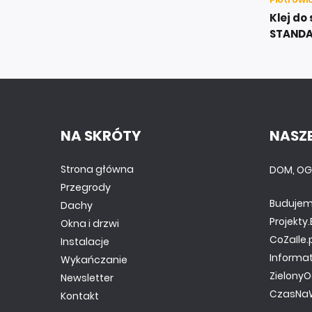
Klej do
STANDA
NA SKRÓTY
NASZE
Strona główna
DOM, OG
Przegrody
Budujem
Dachy
Projekt
Okna i drzwi
CoZaIle.
Instalacje
Informa
Wykańczanie
ZielonyO
Newsletter
CzasNaW
Kontakt