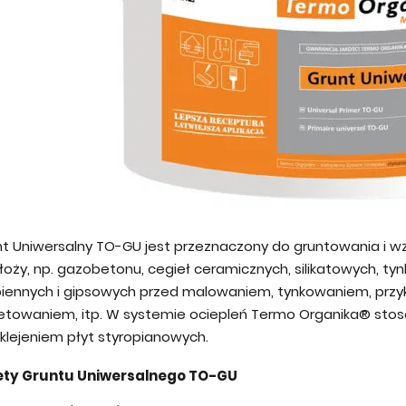
nt Uniwersalny TO-GU jest przeznaczony do gruntowania i w
łoży, np. gazobetonu, cegieł ceramicznych, silikatowych,
iennych i gipsowych przed malowaniem, tynkowaniem, przyk
etowaniem, itp. W systemie ociepleń Termo Organika® sto
klejeniem płyt styropianowych.
ety Gruntu Uniwersalnego TO-GU