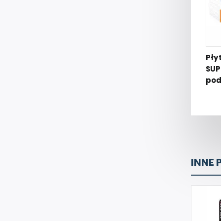
Pły
SUP
pod
INNE 