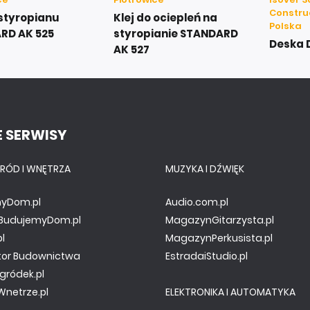
Constru
 styropianu
Klej do ociepleń na
Polska
RD AK 525
styropianie STANDARD
Deska
AK 527
 SERWISY
RÓD I WNĘTRZA
MUZYKA I DŹWIĘK
yDom.pl
Audio.com.pl
y.BudujemyDom.pl
MagazynGitarzysta.pl
pl
MagazynPerkusista.pl
tor Budownictwa
EstradaiStudio.pl
gródek.pl
netrze.pl
ELEKTRONIKA I AUTOMATYKA