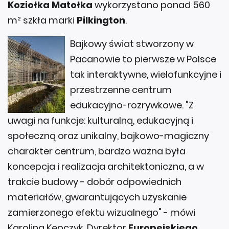
Koziołka Matołka
wykorzystano ponad 560
m² szkła marki
Pilkington
.
Bajkowy świat stworzony w
Pacanowie to pierwsze w Polsce
tak interaktywne, wielofunkcyjne i
przestrzenne centrum
edukacyjno-rozrywkowe. "Z
uwagi na funkcje: kulturalną, edukacyjną i
społeczną oraz unikalny, bajkowo-magiczny
charakter centrum, bardzo ważna była
koncepcja i realizacja architektoniczna, a w
trakcie budowy - dobór odpowiednich
materiałów, gwarantujących uzyskanie
zamierzonego efektu wizualnego" - mówi
Karolina Kępczyk, Dyrektor
Europejskiego