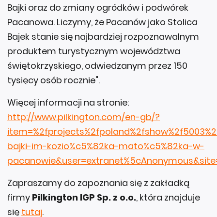
Bajki oraz do zmiany ogródków i podwórek
Pacanowa. Liczymy, że Pacanów jako Stolica
Bajek stanie się najbardziej rozpoznawalnym
produktem turystycznym województwa
świętokrzyskiego, odwiedzanym przez 150
tysięcy osób rocznie".
Więcej informacji na stronie:
http://www.pilkington.com/en-gb/?
item=%2fprojects%2fpoland%2fshow%2f5003%2
bajki-im-kozio%c5%82ka-mato%c5%82ka-w-
pacanowie&user=extranet%5cAnonymous&site=p
Zapraszamy do zapoznania się z zakładką
firmy
Pilkington IGP Sp. z o.o.
, która znajduje
się
tutaj
.