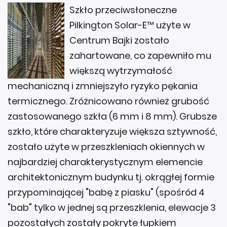
Szkło przeciwsłoneczne
Pilkington Solar-E™ użyte w
Centrum Bajki zostało
zahartowane, co zapewniło mu
większą wytrzymałość
mechaniczną i zmniejszyło ryzyko pękania
termicznego. Zróżnicowano również grubość
zastosowanego szkła (6 mm i 8 mm). Grubsze
szkło, które charakteryzuje większa sztywność,
zostało użyte w przeszkleniach okiennych w
najbardziej charakterystycznym elemencie
architektonicznym budynku tj. okrągłej formie
przypominającej "babę z piasku" (spośród 4
"bab" tylko w jednej są przeszklenia, elewacje 3
pozostałych zostały pokryte łupkiem