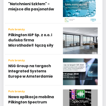
"Natchnieni Szkłem" -
miejsce dla pasjonatów
Puls branży
Pilkington IGP Sp. z o.o. i
duńska firma
MicroShade® łączą siły
Puls branży
NSG Group na targach
Integrated Systems
Europe w Amsterdamie
Puls branży
Nowa aplikacja mobilna
Pilkington Spectrum