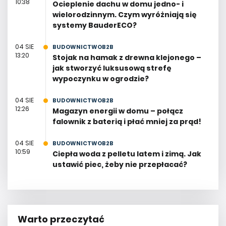
10:38
Ocieplenie dachu w domu jedno- i
wielorodzinnym. Czym wyróżniają się
systemy BauderECO?
04 SIE
BUDOWNICTWOB2B
13:20
Stojak na hamak z drewna klejonego –
jak stworzyć luksusową strefę
wypoczynku w ogrodzie?
04 SIE
BUDOWNICTWOB2B
12:26
Magazyn energii w domu – połącz
falownik z baterią i płać mniej za prąd!
04 SIE
BUDOWNICTWOB2B
10:59
Ciepła woda z pelletu latem i zimą. Jak
ustawić piec, żeby nie przepłacać?
Warto przeczytać