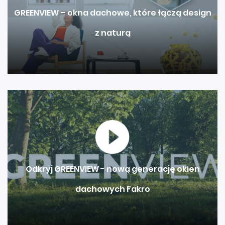
GREENVIEW – okna dachowe, które łączą design
z naturą
Odkryj GREENVIEW - nową generację okien
dachowych Fakro