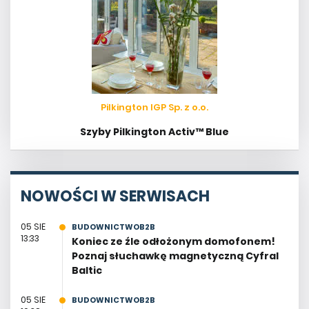
Pilkington IGP Sp. z o.o.
Szyby Pilkington Activ™ Blue
NOWOŚCI W SERWISACH
05 SIE
BUDOWNICTWOB2B
13:33
Koniec ze źle odłożonym domofonem!
Poznaj słuchawkę magnetyczną Cyfral
Baltic
05 SIE
BUDOWNICTWOB2B