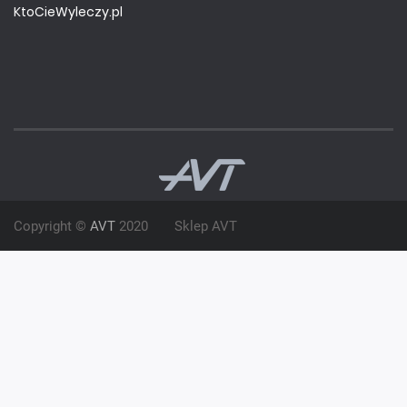
KtoCieWyleczy.pl
Copyright ©
AVT
2020
Sklep AVT