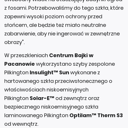
z fosami. Potrzebowaliśmy do tego szkła, które
zapewni wysoki poziom ochrony przed
słońcem, ale będzie też miało neutralne
zabarwienie, aby nie ingerować w zewnętrzne
obrazy".
W przeszkleniach
Centrum Bajki w
Pacanowie
wykorzystano szyby zespolone
Pilkington
Insulight™ Sun
wykonane z
hartowanego szkła przeciwsłonecznego o
właściwościach niskoemisyjnych
Pilkington
Solar-E™
od zewnątrz oraz
bezpiecznego niskoemisyjnego szkła
laminowanego Pilkington
Optilam™ Therm S3
od wewnątrz.