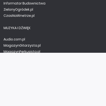
Informator Budownictwa
ZielonyOgródek.pl
CzasNaWnetrze.pl
MUZYKA I DŹWIĘK
Audio.com.pl
MagazynGitarzysta.pl
MagazynPerkusista.pl
EstradaiStudio.pl
ELEKTRONIKA I AUTOMATYKA
ElektronikaB2B.pl
AutomatykaB2B.pl
Elektronika Praktyczna
Elportal.pl