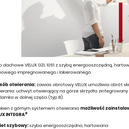
o dachowe VELUX GZL 1051 z szybą energooszczędną, hartow
nowego impregnowanego i lakierowanego.
sób otwierania:
zawias obrotowy VELUX umożliwia obrót sk
ierania: uchwyt otwierający na górze skrzydła zintegrowany
klamka w dolnej części (typ B).
okien z górnym systemem otwierania
możliwość zainstalo
®
UX INTEGRA
iet szybowy:
szyba energooszczędna, hartowana