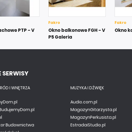
Fakro
Fakro
achowe PTP - V
Okno balkonowe FGH - V
Okno k
P5 Galeria
 SERWISY
RÓD I WNĘTRZA
MUZYKA I DŹWIĘK
yDom.pl
Audio.com.pl
y.BudujemyDom.pl
MagazynGitarzysta.pl
pl
MagazynPerkusista.pl
tor Budownictwa
EstradaiStudio.pl