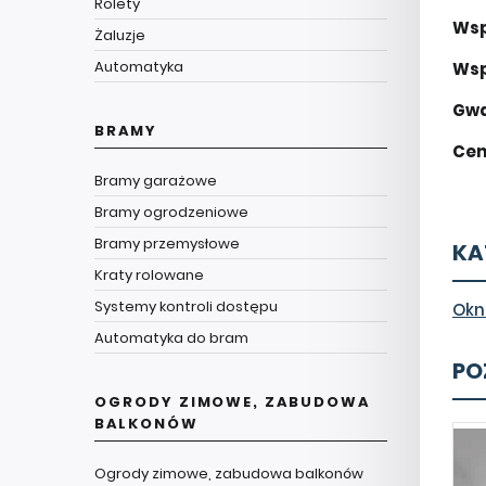
Rolety
Wsp
Żaluzje
Automatyka
Wsp
Gwa
BRAMY
Cen
Bramy garażowe
Bramy ogrodzeniowe
Bramy przemysłowe
KA
Kraty rolowane
Systemy kontroli dostępu
Okn
Automatyka do bram
PO
OGRODY ZIMOWE, ZABUDOWA
BALKONÓW
Ogrody zimowe, zabudowa balkonów