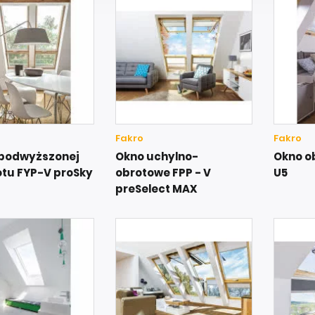
Fakro
Fakro
 podwyższonej
Okno uchylno-
Okno o
otu FYP-V proSky
obrotowe FPP - V
U5
preSelect MAX