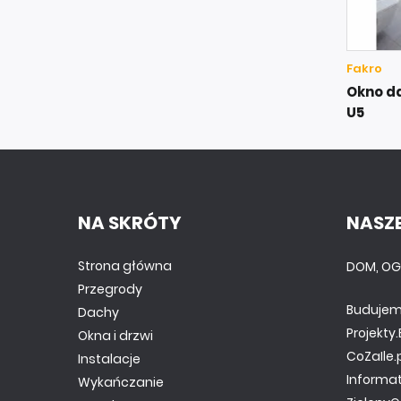
Fakro
Okno d
U5
NA SKRÓTY
NASZE
Strona główna
DOM, OG
Przegrody
Budujem
Dachy
Projekt
Okna i drzwi
CoZaIle.
Instalacje
Informa
Wykańczanie