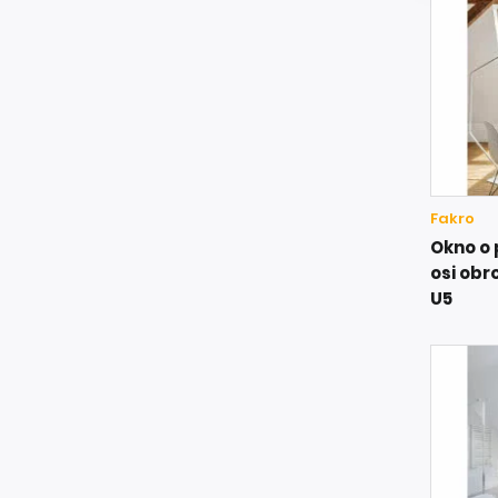
Fakro
Okno o
osi obr
U5