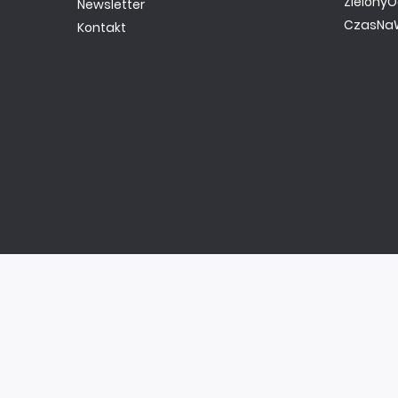
ZielonyO
Newsletter
CzasNaW
Kontakt
Copyright ©
AVT
2020
Sklep AVT