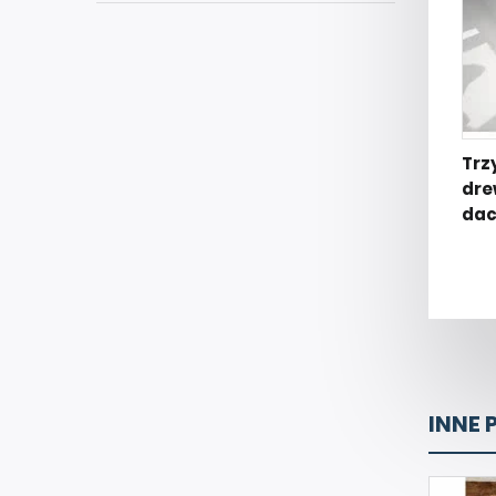
Trz
dre
dac
INNE 