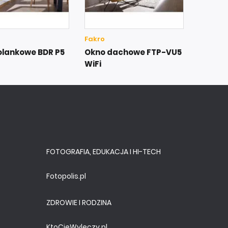
Fakro
olankowe BDR P5
Okno dachowe FTP-VU5
WiFi
FOTOGRAFIA, EDUKACJA I HI-TECH
Fotopolis.pl
ZDROWIE I RODZINA
KtoCieWyleczy.pl