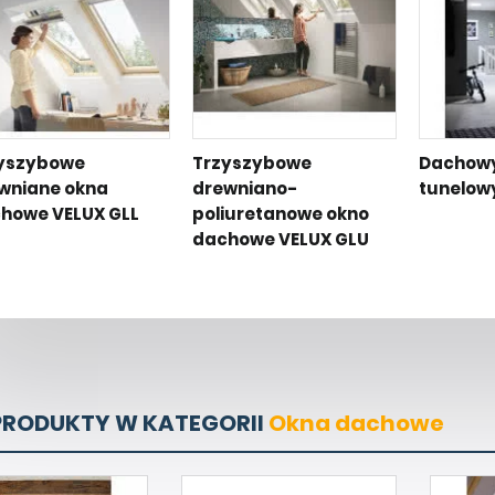
yszybowe
Trzyszybowe
Dachowy 
wniane okna
drewniano-
tunelow
howe VELUX GLL
poliuretanowe okno
dachowe VELUX GLU
PRODUKTY W KATEGORII
Okna dachowe