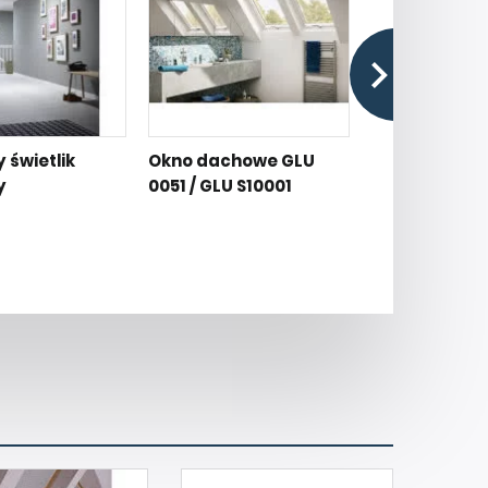
świetlik
Okno dachowe GLU
Okno dachowe
y
0051 / GLU S10001
/ 1061B