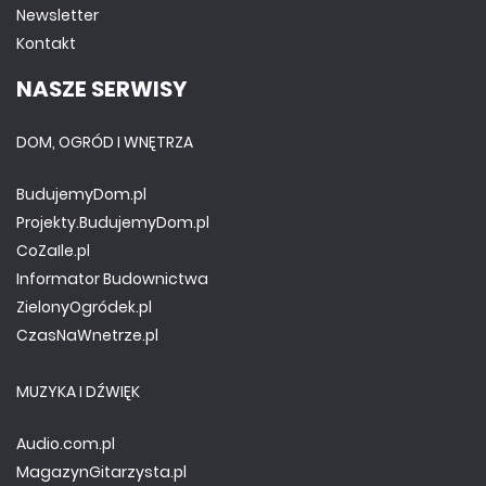
Newsletter
Kontakt
NASZE SERWISY
DOM, OGRÓD I WNĘTRZA
BudujemyDom.pl
Projekty.BudujemyDom.pl
CoZaIle.pl
Informator Budownictwa
ZielonyOgródek.pl
CzasNaWnetrze.pl
MUZYKA I DŹWIĘK
Audio.com.pl
MagazynGitarzysta.pl