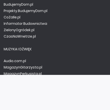
BudujemyDom.pl
Projekty.BudujemyDom.pl
CoZaIle.pl
Informator Budownictwa
ZielonyOgródek.pl
CzasNaWnetrze.pl
MUZYKA I DŹWIĘK
Audio.com.pl
MagazynGitarzysta.pl
MagazynPerkusista.pl
EstradaiStudio.pl
ELEKTRONIKA I AUTOMATYKA
ElektronikaB2B.pl