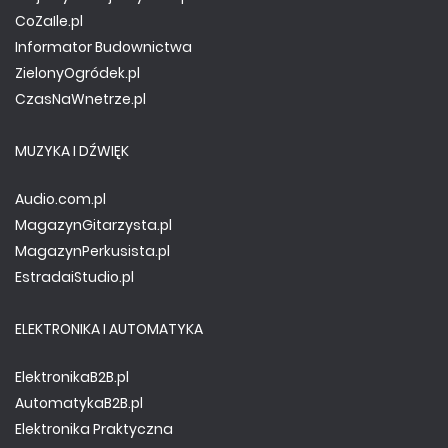
CoZaIle.pl
Informator Budownictwa
ZielonyOgródek.pl
CzasNaWnetrze.pl
MUZYKA I DŹWIĘK
Audio.com.pl
MagazynGitarzysta.pl
MagazynPerkusista.pl
EstradaiStudio.pl
ELEKTRONIKA I AUTOMATYKA
ElektronikaB2B.pl
AutomatykaB2B.pl
Elektronika Praktyczna