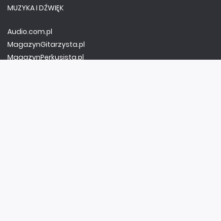
MUZYKA I DŹWIĘK
Audio.com.pl
MagazynGitarzysta.pl
MagazynPerkusista.pl
EstradaiStudio.pl
ELEKTRONIKA I AUTOMATYKA
ElektronikaB2B.pl
AutomatykaB2B.pl
Elektronika Praktyczna
Elportal.pl
Świat Radio
FOTOGRAFIA, EDUKACJA I HI-TECH
Fotopolis.pl