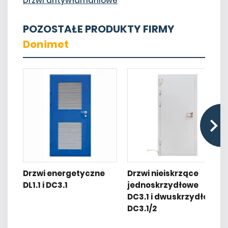
Drzwi antywłamaniowe
POZOSTAŁE PRODUKTY FIRMY
Donimet
Drzwi energetyczne
Drzwi nieiskrzące
DL1.1 i DC3.1
jednoskrzydłowe
DC3.1 i dwuskrzydłowe
DC3.1/2