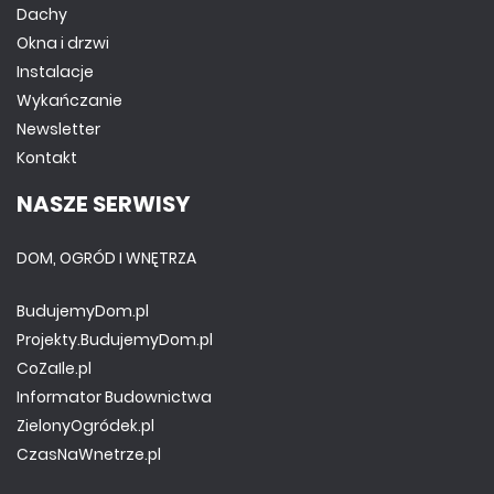
Dachy
Okna i drzwi
Instalacje
Wykańczanie
Newsletter
Kontakt
NASZE SERWISY
DOM, OGRÓD I WNĘTRZA
BudujemyDom.pl
Projekty.BudujemyDom.pl
CoZaIle.pl
Informator Budownictwa
ZielonyOgródek.pl
CzasNaWnetrze.pl