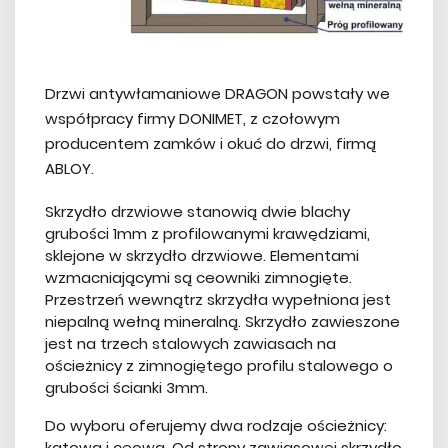
Drzwi antywłamaniowe DRAGON powstały we
współpracy firmy DONIMET, z czołowym
producentem zamków i okuć do drzwi, firmą
ABLOY.
Skrzydło drzwiowe stanowią dwie blachy
grubości 1mm z profilowanymi krawędziami,
sklejone w skrzydło drzwiowe. Elementami
wzmacniającymi są ceowniki zimnogięte.
Przestrzeń wewnątrz skrzydła wypełniona jest
niepalną wełną mineralną. Skrzydło zawieszone
jest na trzech stalowych zawiasach na
ościeżnicy z zimnogiętego profilu stalowego o
grubości ścianki 3mm.
Do wyboru oferujemy dwa rodzaje ościeżnicy:
kątową i ceową. Od strony zawiasowej skrzydło