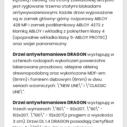
jest ryglowane trzema stałymi blokadami
antywyważeniowymi. Każde drzwi wyposażone
są w zamek główny-górny: rozporowy ABLOY
428 MP i zamek podklamkowy ABLOY 4272 z
klamką ABLOY i wkładką z pokrętłem klasy 4
(opcjonalnie wkładka klasy 5-ABLOY PROTEC)
oraz wizjer panoramiczny.
Drzwi antywłamaniowe DRAGON
występują w
czterech rodzajach wykończeń powierzchni:
lakierowane proszkowo, oklejane okleiną
drewnopodobną oraz wykończone MDF-em
(6mm) i fornirem dębowym (6mm) w dwu
seriach wzorniczych: \"NEW LINE\" i \"CLASSIC
LINE\".
Drzwi antywłamaniowe DRAGON
występują w
trzech wymiarach:
\"80\" - 92x207, \"90\" -
102x207, \"100\" - 112x207(z progiem o wysokości
3 cm). Drzwi DL 1.4 DRAGON posiadają Certyfikat