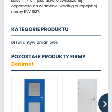
klasy 4 i \"C\"
jako drzwi o zwiększonej
odporności na włamanie, według europejskiej
normy ENV 1627.
KATEGORIE PRODUKTU
Drzwi antywłamaniowe
POZOSTAŁE PRODUKTY FIRMY
Donimet