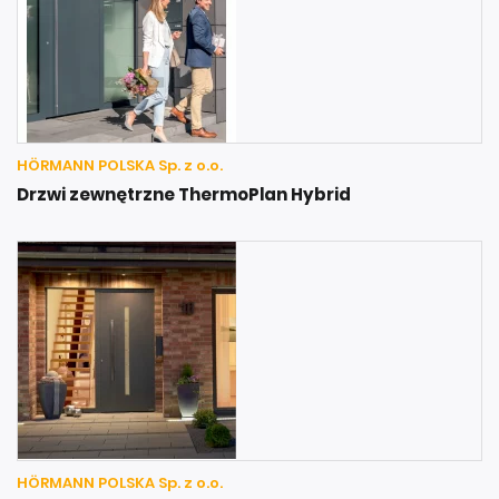
HÖRMANN POLSKA Sp. z o.o.
Drzwi zewnętrzne ThermoPlan Hybrid
HÖRMANN POLSKA Sp. z o.o.