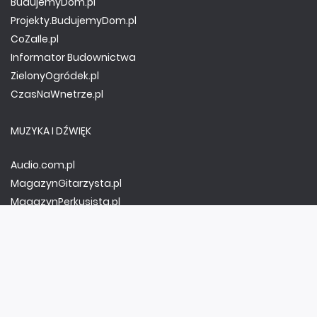
BudujemyDom.pl
Projekty.BudujemyDom.pl
CoZaIle.pl
Informator Budownictwa
ZielonyOgródek.pl
CzasNaWnetrze.pl
MUZYKA I DŹWIĘK
Audio.com.pl
MagazynGitarzysta.pl
MagazynPerkusista.pl
EstradaiStudio.pl
ELEKTRONIKA I AUTOMATYKA
ElektronikaB2B.pl
AutomatykaB2B.pl