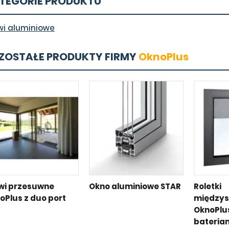
TEGORIE PRODUKTU
wi aluminiowe
ZOSTAŁE PRODUKTY FIRMY
OknoPlus
wi przesuwne
Okno aluminiowe STAR
Roletki
oPlus z duo port
między
OknoPlus
bateria