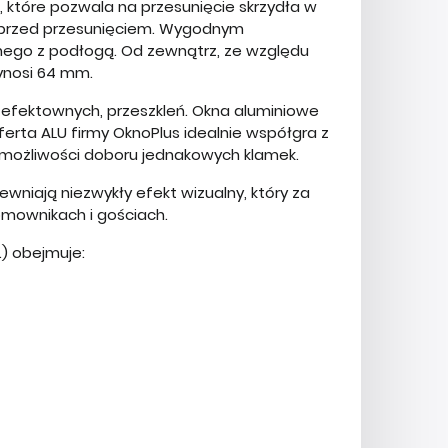
 które pozwala na przesunięcie skrzydła w
o przed przesunięciem. Wygodnym
nego z podłogą. Od zewnątrz, ze względu
ynosi 64 mm.
e efektownych, przeszkleń. Okna aluminiowe
ferta ALU firmy OknoPlus idealnie współgra z
możliwości doboru jednakowych klamek.
wniają niezwykły efekt wizualny, który za
mownikach i gościach.
) obejmuje: