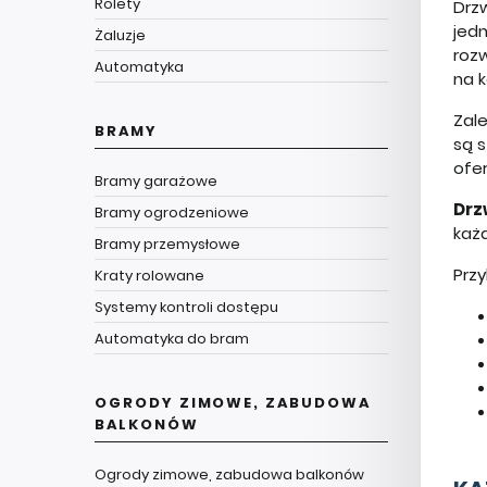
Rolety
Drz
jed
Żaluzje
roz
Automatyka
na 
Zale
BRAMY
są s
ofe
Bramy garażowe
Drz
Bramy ogrodzeniowe
każ
Bramy przemysłowe
Prz
Kraty rolowane
Systemy kontroli dostępu
Automatyka do bram
OGRODY ZIMOWE, ZABUDOWA
BALKONÓW
Ogrody zimowe, zabudowa balkonów