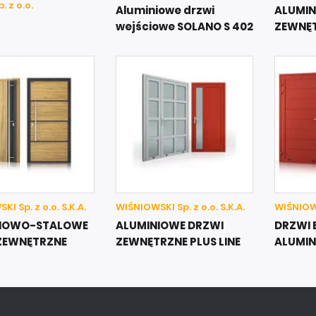
. z o.o.
Aluminiowe drzwi
ALUMIN
wejściowe SOLANO S 402
ZEWNĘT
I Sp. z o.o. S.K.A.
WIŚNIOWSKI Sp. z o.o. S.K.A.
WIŚNIOWSK
NIOWO-STALOWE
ALUMINIOWE DRZWI
DRZWI 
ZEWNĘTRZNE
ZEWNĘTRZNE PLUS LINE
ALUMI