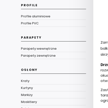
PROFILE
Profile aluminiowe
Profile PVC
PARAPETY
Zam
bal
Parapety wewnętrzne
skr
Parapety zewnętrzne
Drz
OSŁONY
roz
oku
otw
Kraty
Kurtyny
Zas
Markizy
tara
ogr
Moskitiery