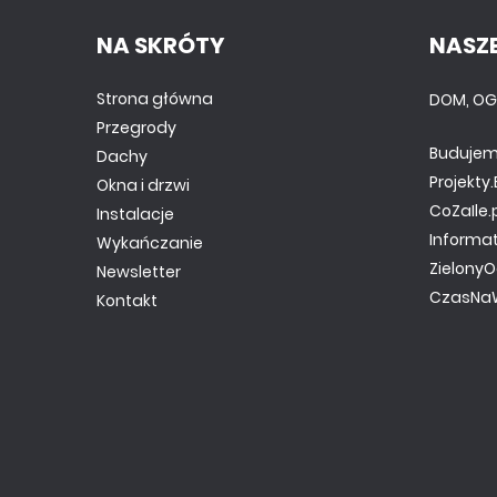
NA SKRÓTY
NASZE
Strona główna
DOM, OG
Przegrody
Budujem
Dachy
Projekt
Okna i drzwi
CoZaIle.
Instalacje
Informa
Wykańczanie
ZielonyO
Newsletter
CzasNaW
Kontakt