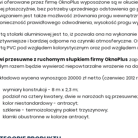
wi oferowane przez firmę OknoPlus wyposażone są w okucie,
nej płaszczyźnie, bez potrzeby uprzedniego odstawienia g
wiązaniem jest także możliwość zrównania progu wewnętrz
konieczność prawidłowego odwodnienia, wysokość progu w
tą stolarki aluminiowej jest to, iż pozwala ona na wykonani
ztywniejsze i bardziej odporne na czynniki atmosferyczne. O
rtą PVC pod względem kolorystycznym oraz pod względem 
wi przesuwne z ruchomym słupkiem firmy OknoPlus
zape
dym razem będzie wywierać niepowtarzalne wrażenie na do
ykładowa wycena wynosząca 20000 zł netto (czerwiec 2012 r.
wymiary konstrukcji - 8 m x 2,3 m;
podział na cztery kwatery, dwie w narożach są przesuwne;
kolor niestandardowy - antracyt;
szklenie - termoizolacyjny pakiet trzyszynowy;
klamki obustronne w kolorze antracyt.