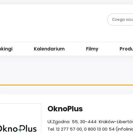
kingi
Kalendarium
Filmy
Prod
OknoPlus
Ul.Zgodna 55, 30-444 Kraków-Libertów
Tel. 12 277 57 00, 0 800 13 00 54 (infolini