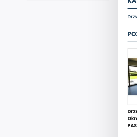
KA
Drz
PO
Drz
Okn
PAS