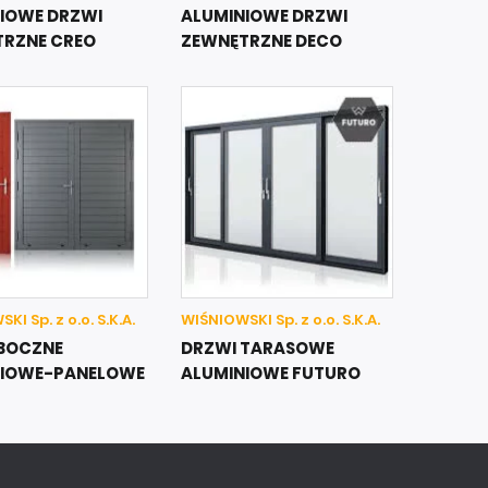
IOWE DRZWI
ALUMINIOWE DRZWI
RZNE CREO
ZEWNĘTRZNE DECO
I Sp. z o.o. S.K.A.
WIŚNIOWSKI Sp. z o.o. S.K.A.
BOCZNE
DRZWI TARASOWE
NIOWE-PANELOWE
ALUMINIOWE FUTURO