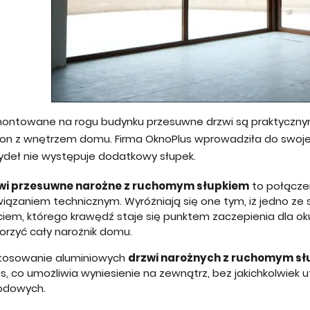
ontowane na rogu budynku przesuwne drzwi są praktyczny
kon z wnętrzem domu. Firma OknoPlus wprowadziła do swojej
zydeł nie występuje dodatkowy słupek.
wi przesuwne narożne z ruchomym słupkiem
to połączen
wiązaniem technicznym. Wyróżniają się one tym, iż jedno z
ciem, którego krawędź staje się punktem zaczepienia dla ok
orzyć cały narożnik domu.
tosowanie aluminiowych
drzwi narożnych z ruchomym s
s, co umożliwia wyniesienie na zewnątrz, bez jakichkolwiek u
odowych.