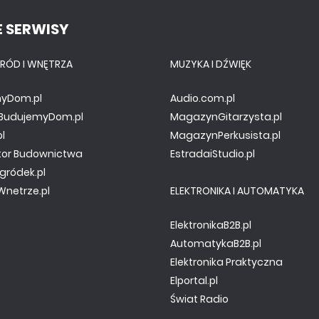
 SERWISY
RÓD I WNĘTRZA
MUZYKA I DŹWIĘK
yDom.pl
Audio.com.pl
y.BudujemyDom.pl
MagazynGitarzysta.pl
pl
MagazynPerkusista.pl
tor Budownictwa
EstradaiStudio.pl
gródek.pl
netrze.pl
ELEKTRONIKA I AUTOMATYKA
ElektronikaB2B.pl
AutomatykaB2B.pl
Elektronika Praktyczna
Elportal.pl
Świat Radio