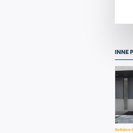
INNE 
Schüco I