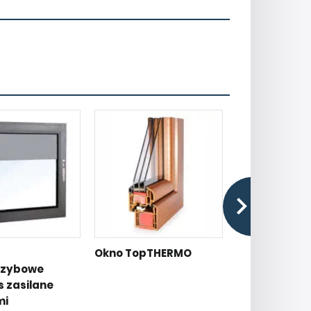
Okno TopTHERMO
Szklane ryzal
szybowe
 zasilane
mi