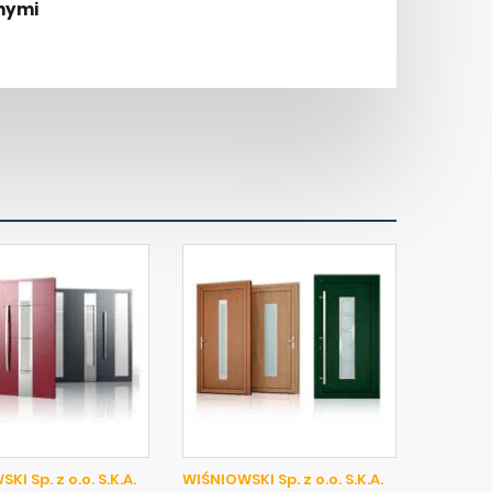
nymi
I Sp. z o.o. S.K.A.
WIŚNIOWSKI Sp. z o.o. S.K.A.