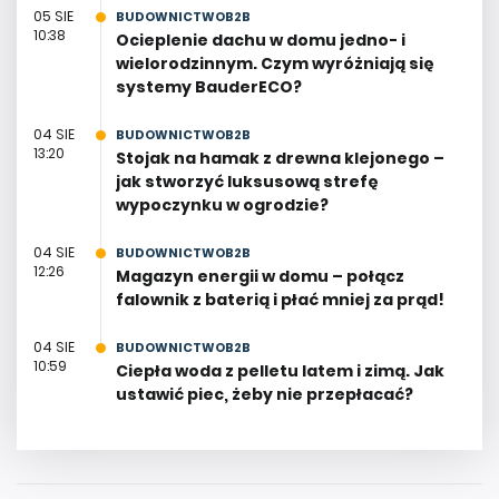
05 SIE
BUDOWNICTWOB2B
10:38
Ocieplenie dachu w domu jedno- i
wielorodzinnym. Czym wyróżniają się
systemy BauderECO?
04 SIE
BUDOWNICTWOB2B
13:20
Stojak na hamak z drewna klejonego –
jak stworzyć luksusową strefę
wypoczynku w ogrodzie?
04 SIE
BUDOWNICTWOB2B
12:26
Magazyn energii w domu – połącz
falownik z baterią i płać mniej za prąd!
04 SIE
BUDOWNICTWOB2B
10:59
Ciepła woda z pelletu latem i zimą. Jak
ustawić piec, żeby nie przepłacać?