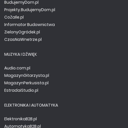
BudujemyDom.pl
Projekty.BudujemyDom.pl
CoZaIle.pl
Informator Budownictwa
ZielonyOgródek.pl
CzasNaWnetrze.pl
MUZYKA I DŹWIĘK
Audio.com.pl
MagazynGitarzysta.pl
MagazynPerkusista.pl
EstradaiStudio.pl
ELEKTRONIKA I AUTOMATYKA
ElektronikaB2B.pl
AutomatykaB2B.pl