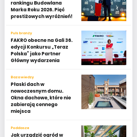
rankingu Budowlana
Marka Roku 2026. Pięć
prestiżowych wyróżnień!
Puls branży
FAKRO obecne na Gali 36.
edycji Konkursu „Teraz
Polska” jako Partner
Główny wydarzenia
Baza wiedzy
Płaski dach w
nowoczesnym domu.
Okna dachowe, które nie
zabierają cennego
miejsca
Poddasze
Jak urządzić ogród w