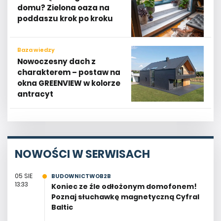
domu? Zielona oaza na
poddaszu krok po kroku
Baza wiedzy
Nowoczesny dach z
charakterem – postaw na
okna GREENVIEW w kolorze
antracyt
NOWOŚCI W SERWISACH
05 SIE
BUDOWNICTWOB2B
13:33
Koniec ze źle odłożonym domofonem!
Poznaj słuchawkę magnetyczną Cyfral
Baltic