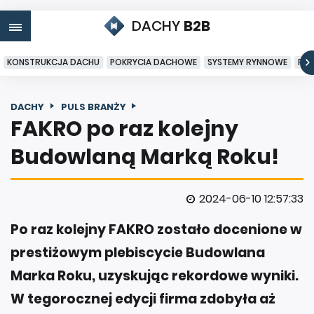
DACHY
B2B
KONSTRUKCJA DACHU
POKRYCIA DACHOWE
SYSTEMY RYNNOWE
PO
DACHY
PULS BRANŻY
FAKRO po raz kolejny
Budowlaną Marką Roku!
2024-06-10 12:57:33
Po raz kolejny FAKRO zostało docenione w
prestiżowym plebiscycie Budowlana
Marka Roku, uzyskując rekordowe wyniki.
W tegorocznej edycji firma zdobyła aż