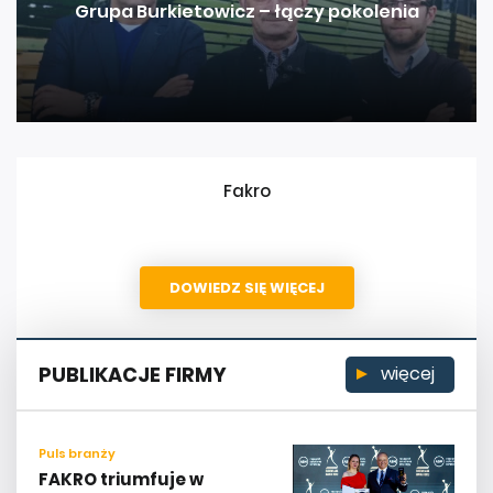
Grupa Burkietowicz – łączy pokolenia
Fakro
DOWIEDZ SIĘ WIĘCEJ
PUBLIKACJE FIRMY
więcej
Puls branży
FAKRO triumfuje w