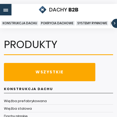
DACHY
B2B
KONSTRUKCJA DACHU
POKRYCIA DACHOWE
SYSTEMY RYNNOWE
PO
PRODUKTY
WSZYSTKIE
KONSTRUKCJA DACHU
Więźba prefabrykowana
Więźba stalowa
Dachy płaskie