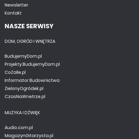
Newsletter
Kontakt
NASZE SERWISY
DOM, OGRÓD I WNĘTRZA
BudujemyDom.pl
Projekty.BudujemyDom.pl
CoZaIle.pl
Informator Budownictwa
ZielonyOgródek.pl
CzasNaWnetrze.pl
MUZYKA I DŹWIĘK
Audio.com.pl
MagazynGitarzysta.pl