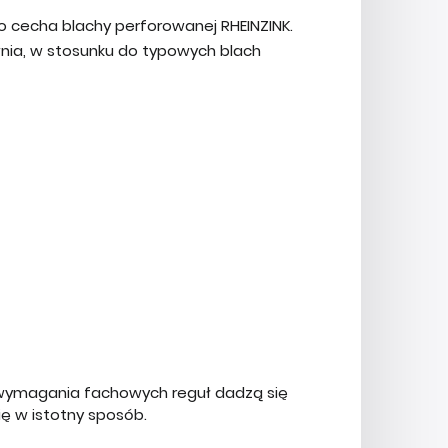
o cecha blachy perforowanej RHEINZINK.
nia, w stosunku do typowych blach
 wymagania fachowych reguł dadzą się
ię w istotny sposób.