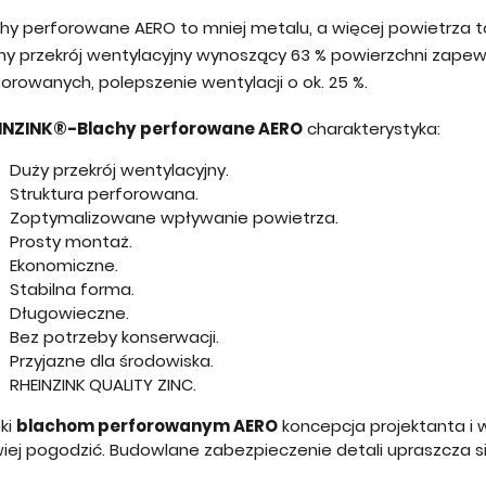
chy perforowane AERO to mniej metalu, a więcej powietrza t
ny przekrój wentylacyjny wynoszący 63 % powierzchni zapew
orowanych, polepszenie wentylacji o ok. 25 %.
INZINK®-Blachy perforowane AERO
charakterystyka:
Duży przekrój wentylacyjny.
Struktura perforowana.
Zoptymalizowane wpływanie powietrza.
Prosty montaż.
Ekonomiczne.
Stabilna forma.
Długowieczne.
Bez potrzeby konserwacji.
Przyjazne dla środowiska.
RHEINZINK QUALITY ZINC.
ki
blachom perforowanym AERO
koncepcja projektanta i
iej pogodzić. Budowlane zabezpieczenie detali upraszcza s