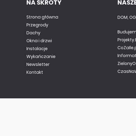
NA SKRÓTY
NASZE
Strona główna
DOM, OG
Przegrody
Budujem
Dachy
Projekt
Okna i drzwi
CoZaIle.
Instalacje
Informa
Wykańczanie
ZielonyO
Newsletter
CzasNaW
Kontakt