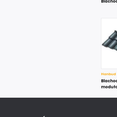
Blacho
Hanbud
Blacho
moduł