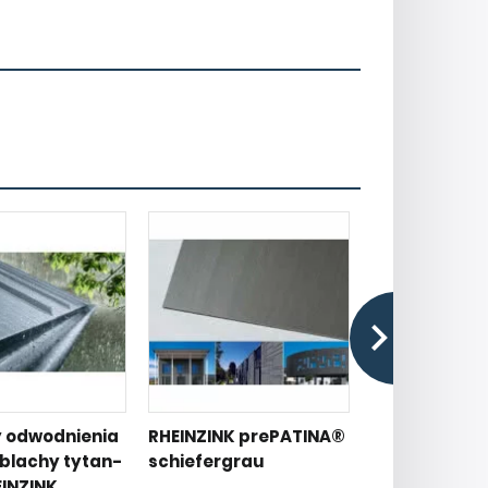
 odwodnienia
RHEINZINK prePATINA®
Lukarny dac
blachy tytan-
schiefergrau
blachy tyta
EINZINK
RHEINZINK