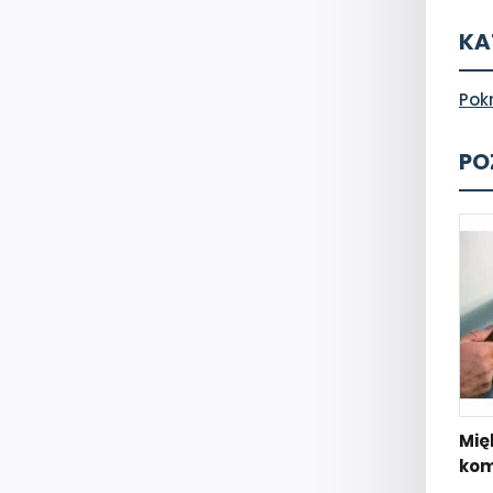
KA
Pok
PO
Mię
kom