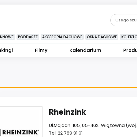
YNNOWE
PODDASZE
AKCESORIA DACHOWE
OKNA DACHOWE
KOLEKT
kingi
Filmy
Kalendarium
Prod
Rheinzink
Ul.Majdan 105, 05-462 Wiązowna (woj
Tel. 22 789 91 91