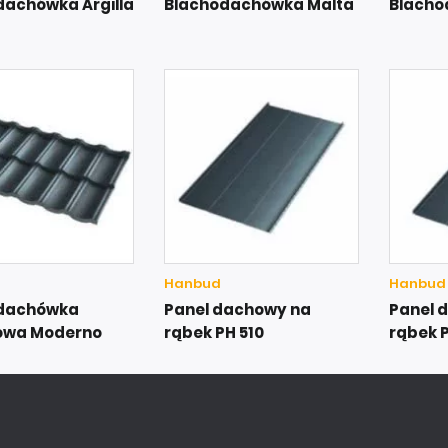
dachówka Argilla
Blachodachówka Malta
Blacho
Hanbud
Hanbud
dachówka
Panel dachowy na
Panel 
owa Moderno
rąbek PH 510
rąbek P