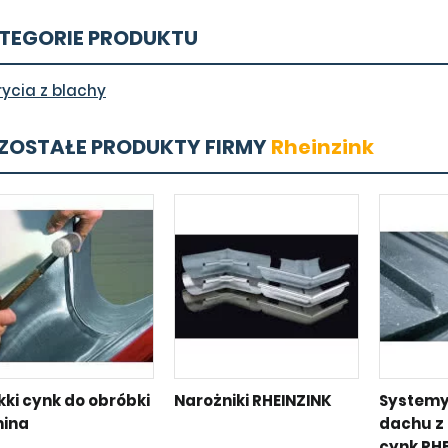
TEGORIE PRODUKTU
rycia z blachy
ZOSTAŁE PRODUKTY FIRMY
Rheinzink
kki cynk do obróbki
Narożniki RHEINZINK
Systemy
ina
dachu z 
cynk RH