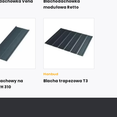
dachówka Vena
Blachodachówka
modułowa Retto
Hanbud
dachowy na
Blacha trapezowa T3
H 310