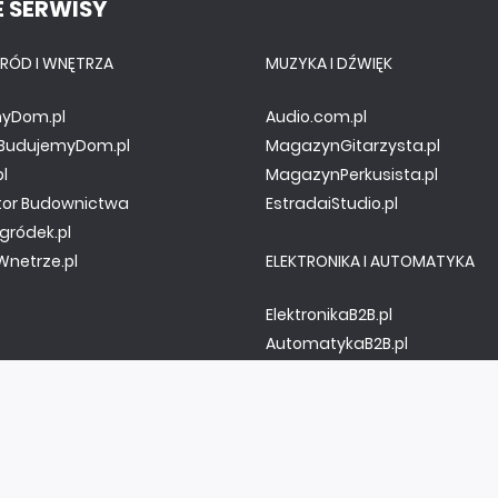
 SERWISY
RÓD I WNĘTRZA
MUZYKA I DŹWIĘK
yDom.pl
Audio.com.pl
y.BudujemyDom.pl
MagazynGitarzysta.pl
pl
MagazynPerkusista.pl
tor Budownictwa
EstradaiStudio.pl
gródek.pl
netrze.pl
ELEKTRONIKA I AUTOMATYKA
ElektronikaB2B.pl
AutomatykaB2B.pl
Elektronika Praktyczna
Elportal.pl
Świat Radio