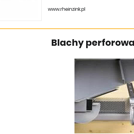
www.rheinzink.pl
Blachy perforow