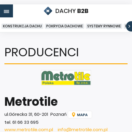
DACHY
B2B
KONSTRUKCJA DACHU
POKRYCIA DACHOWE
SYSTEMY RYNNOWE
PO
PRODUCENCI
Metrotile
ul.Górecka 31, 60-201 Poznań
tel. 61 66 33 695
www.metrotile.com.pl
info@metrotile.com.pl