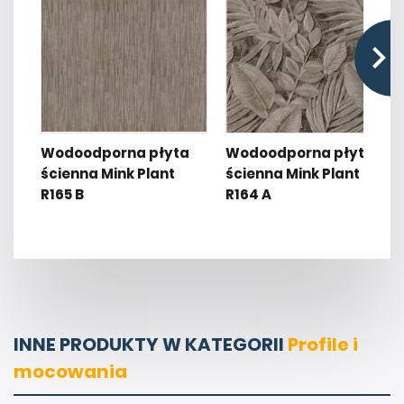
Wodoodporna płyta
Wodoodporna płyta
ścienna Mink Plant
ścienna Mink Plant
R165 B
R164 A
INNE PRODUKTY W KATEGORII
Profile i
mocowania