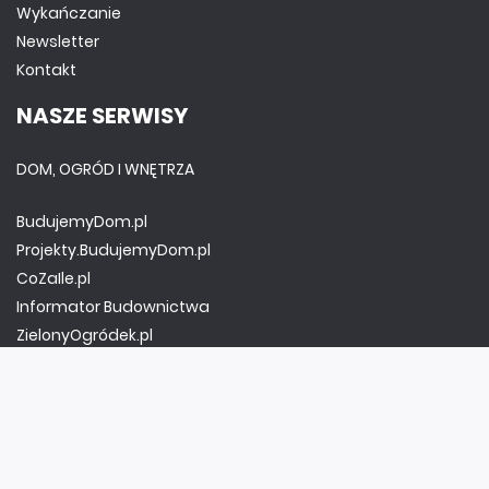
Wykańczanie
Newsletter
Kontakt
NASZE SERWISY
DOM, OGRÓD I WNĘTRZA
BudujemyDom.pl
Projekty.BudujemyDom.pl
CoZaIle.pl
Informator Budownictwa
ZielonyOgródek.pl
CzasNaWnetrze.pl
MUZYKA I DŹWIĘK
Audio.com.pl