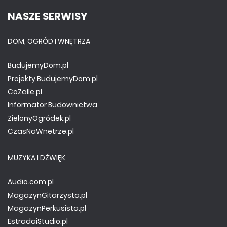
NASZE SERWISY
DOM, OGRÓD I WNĘTRZA
BudujemyDom.pl
Projekty.BudujemyDom.pl
CoZaIle.pl
Informator Budownictwa
ZielonyOgródek.pl
CzasNaWnetrze.pl
MUZYKA I DŹWIĘK
Audio.com.pl
MagazynGitarzysta.pl
MagazynPerkusista.pl
EstradaiStudio.pl