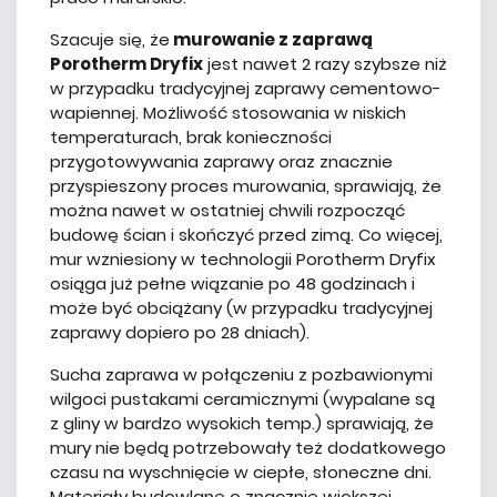
Szacuje się, że
murowanie z zaprawą
Porotherm Dryfix
jest nawet 2 razy szybsze niż
w przypadku tradycyjnej zaprawy cementowo-
wapiennej. Możliwość stosowania w niskich
temperaturach, brak konieczności
przygotowywania zaprawy oraz znacznie
przyspieszony proces murowania, sprawiają, że
można nawet w ostatniej chwili rozpocząć
budowę ścian i skończyć przed zimą. Co więcej,
mur wzniesiony w technologii Porotherm Dryfix
osiąga już pełne wiązanie po 48 godzinach i
może być obciążany (w przypadku tradycyjnej
zaprawy dopiero po 28 dniach).
Sucha zaprawa w połączeniu z pozbawionymi
wilgoci pustakami ceramicznymi (wypalane są
z gliny w bardzo wysokich temp.) sprawiają, że
mury nie będą potrzebowały też dodatkowego
czasu na wyschnięcie w ciepłe, słoneczne dni.
Materiały budowlane o znacznie większej