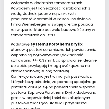
wyłącznie w dodatnich temperaturach.
Powodem jest konieczność rozrabiana ich z
wodą. Jednak, jeden z największych
producentów ceramiki w Polsce i na świecie,
firma Wienerberger w swojej ofercie posiada
rozwiązanie, które pozwala budować ściany w
temperaturach do -5°C.
Podstawę
systemu Porotherm Dryfix
stanowią pustaki ceramiczne. Ich powierzchnie
wsporne są wyrównywane (dokładność
szlifowania +/- 0,3 mm), co sprawia, że idealnie
do siebie przylegają i mogą być łączone na
cienkospoinową suchą zaprawę.
Konfekcjonowana jest w małych puszkach, z
których bezpośrednio, za pomocą specjalnego
pistoletu aplikuje się na powierzchnie wsporne
pustaka. Zaprawa Porotherm Dryfix dodawana
gratis w odpowiedniej ilości do zakupionych
pustaków znacząco ułatwia i przyspiesza
prace murarskie.