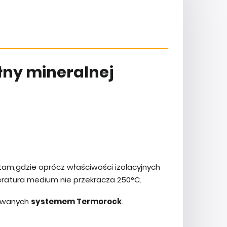
łny mineralnej
am,gdzie oprócz właściwości izolacyjnych
eratura medium nie przekracza 250°C.
olowanych
systemem Termorock
.