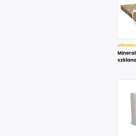
climowool
Minera
szklana