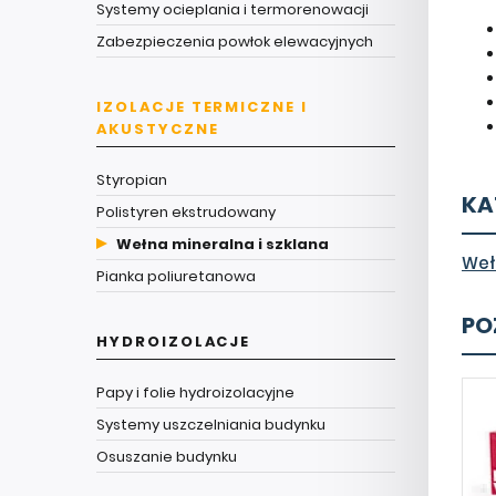
Systemy ocieplania i termorenowacji
Zabezpieczenia powłok elewacyjnych
IZOLACJE TERMICZNE I
AKUSTYCZNE
Styropian
KA
Polistyren ekstrudowany
Wełna mineralna i szklana
Weł
Pianka poliuretanowa
PO
HYDROIZOLACJE
Papy i folie hydroizolacyjne
Systemy uszczelniania budynku
Osuszanie budynku