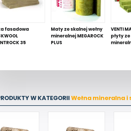
ta fasadowa
Maty ze skalnej wełny
VENTI MA
CKWOOL
mineralnej MEGAROCK
płyty ze
NTROCK 35
PLUS
mineral
PRODUKTY W KATEGORII
Wełna mineralna i 