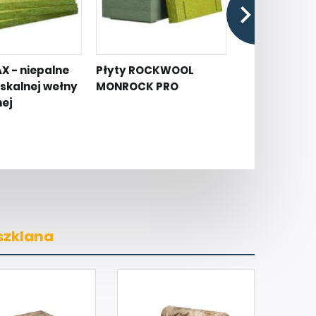
X - niepalne
Płyty ROCKWOOL
Płyty ze skal
 skalnej wełny
MONROCK PRO
mineralnej 
nej
szklana