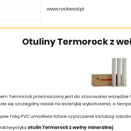
www.rockwool.pl
Otuliny Termorock z we
tem Termorock przeznaczony jest do stosowania wszędzie t
dzie się szczególny nacisk na estetykę wykończenia, a temp
ycie folią PVC umożliwia łatwe czyszczenie instalacji zaiz
rakterystyka
otulin Termorock z wełny mineralnej
: