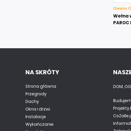
Owens C
Wełna 
PAROC 
NA SKRÓTY
NASZE
Strona główna
DOM, OG
Przegrody
Budujem
Dachy
Projekt
Okna i drzwi
CoZaIle.
Instalacje
Informa
Wykańczanie