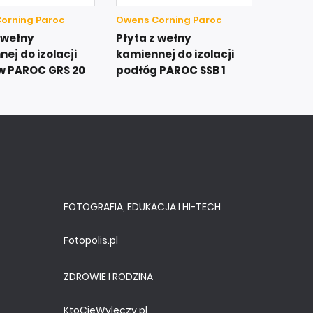
orning Paroc
Owens Corning Paroc
 wełny
Płyta z wełny
ej do izolacji
kamiennej do izolacji
w PAROC GRS 20
podłóg PAROC SSB 1
FOTOGRAFIA, EDUKACJA I HI-TECH
Fotopolis.pl
ZDROWIE I RODZINA
KtoCieWyleczy.pl