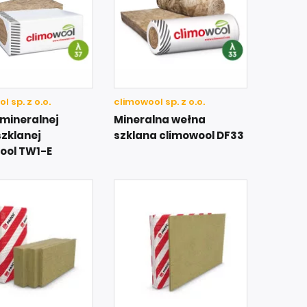
l sp. z o.o.
climowool sp. z o.o.
 mineralnej
Mineralna wełna
szklanej
szklana climowool DF33
ool TW1-E