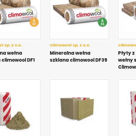
 sp. z o.o.
climowool sp. z o.o.
climowoo
lna wełna
Mineralna wełna
Płyty z
 climowool DF1
szklana climowool DF35
wełny 
Climow