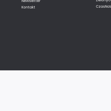
ZielonyO
Newsletter
CzasNaW
Kontakt
Copyright ©
AVT
2020
Sklep AVT