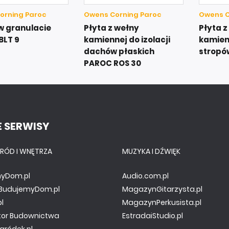
orning Paroc
Owens Corning Paroc
Owens C
w granulacie
Płyta z wełny
Płyta z
BLT 9
kamiennej do izolacji
kamienn
dachów płaskich
stropó
PAROC ROS 30
 SERWISY
RÓD I WNĘTRZA
MUZYKA I DŹWIĘK
yDom.pl
Audio.com.pl
y.BudujemyDom.pl
MagazynGitarzysta.pl
pl
MagazynPerkusista.pl
tor Budownictwa
EstradaiStudio.pl