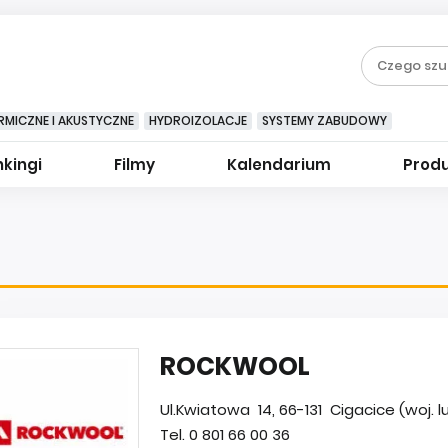
RMICZNE I AKUSTYCZNE
HYDROIZOLACJE
SYSTEMY ZABUDOWY
kingi
Filmy
Kalendarium
Prod
ROCKWOOL
Ul.Kwiatowa 14, 66-131 Cigacice (woj. l
Tel. 0 801 66 00 36