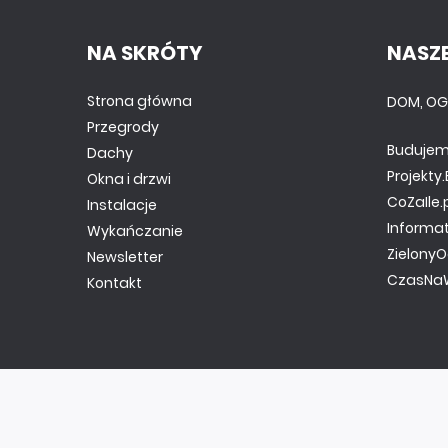
NA SKRÓTY
NASZE
Strona główna
DOM, OG
Przegrody
Budujem
Dachy
Projekt
Okna i drzwi
CoZaIle.
Instalacje
Informa
Wykańczanie
ZielonyO
Newsletter
CzasNaW
Kontakt