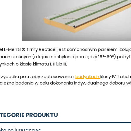
el L-Ments® firmy Recticel jest samonośnym panelem izolu
hach skośnych (o kącie nachylenia pomiędzy 15°-60°) pokr
nkach o klasie klimatu I, II lub III.
rzypadku potrzeby zastosowania i
budynkach
klasy IV, takic
zależne badania w celu dokonania indywidualnego doboru w
TEGORIE PRODUKTU
nka poliuretanowa