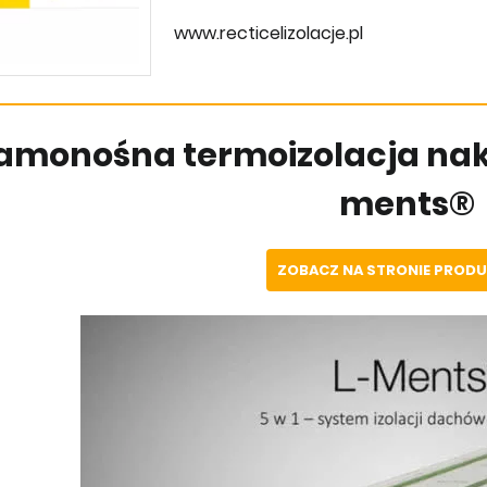
www.recticelizolacje.pl
amonośna termoizolacja nak
ments®
ZOBACZ NA STRONIE PROD