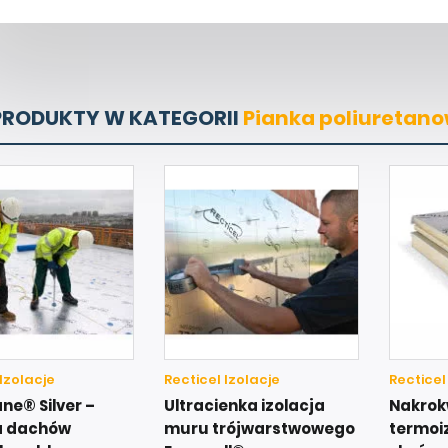
PRODUKTY W KATEGORII
Pianka poliuretan
 Izolacje
Recticel Izolacje
Recticel
ne® Silver –
Ultracienka izolacja
Nakrok
ja dachów
muru trójwarstwowego
termoi