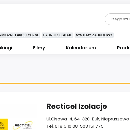
RMICZNE I AKUSTYCZNE
HYDROIZOLACJE
SYSTEMY ZABUDOWY
kingi
Filmy
Kalendarium
Prod
Recticel Izolacje
Ul.Cisowa 4, 64-320 Buk, Niepruszewo (
Tel. 61 815 10 08, 503 151 775