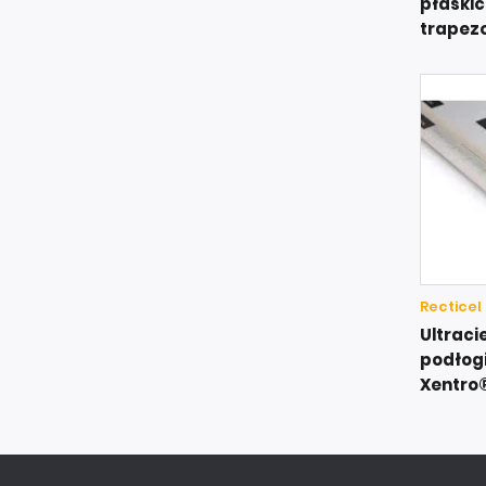
płaskic
trapez
Recticel
Ultraci
podłogi
Xentro