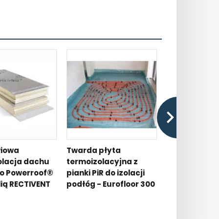
iowa
Twarda płyta
Ultracienka i
olacja dachu
termoizolacyjna z
podłogi Euro
o Powerroof®
pianki PiR do izolacji
Xentro®
lią RECTIVENT
podłóg - Eurofloor 300