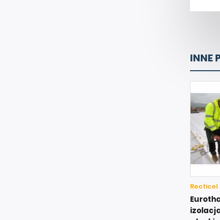
INNE 
Recticel
Eurotha
izolac