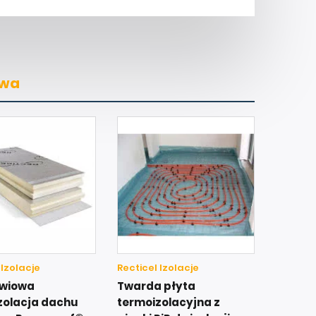
owa
 Izolacje
Recticel Izolacje
wiowa
Twarda płyta
zolacja dachu
termoizolacyjna z