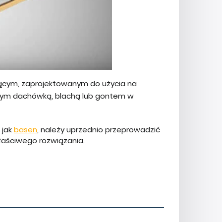
jącym, zaprojektowanym do użycia na
ytym dachówką, blachą lub gontem w
h jak
basen
, należy uprzednio przeprowadzić
łaściwego rozwiązania.