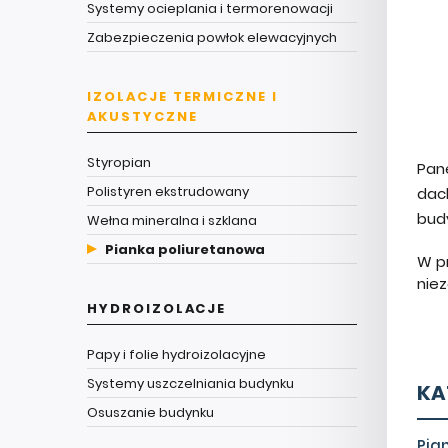
Systemy ocieplania i termorenowacji
Zabezpieczenia powłok elewacyjnych
IZOLACJE TERMICZNE I
AKUSTYCZNE
Styropian
Pan
Polistyren ekstrudowany
dac
budy
Wełna mineralna i szklana
Pianka poliuretanowa
W p
nie
HYDROIZOLACJE
Papy i folie hydroizolacyjne
Systemy uszczelniania budynku
KA
Osuszanie budynku
Pia