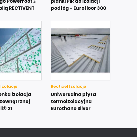
go Powerroof®
pianki PiR do izolacji
olią RECTIVENT
podłóg - Eurofloor 300
 Izolacje
Recticel Izolacje
enka izolacja
Uniwersalna płyta
 zewnętrznej
termoizolacyjna
l® 21
Eurothane Silver