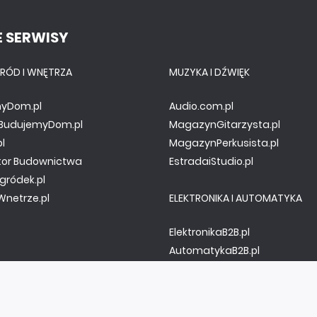
 SERWISY
RÓD I WNĘTRZA
MUZYKA I DŹWIĘK
yDom.pl
Audio.com.pl
y.BudujemyDom.pl
MagazynGitarzysta.pl
pl
MagazynPerkusista.pl
tor Budownictwa
EstradaiStudio.pl
gródek.pl
netrze.pl
ELEKTRONIKA I AUTOMATYKA
ElektronikaB2B.pl
AutomatykaB2B.pl
Elektronika Praktyczna
Elportal.pl
Świat Radio