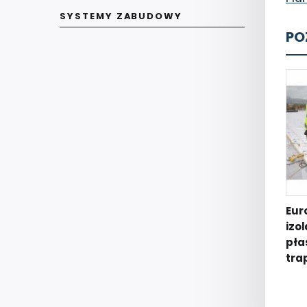
SYSTEMY ZABUDOWY
PO
Eur
izo
pła
tra