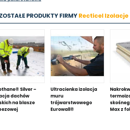
ZOSTAŁE PRODUKTY FIRMY
Recticel Izolacje
othane® Silver –
Ultracienka izolacja
Nakrokw
lacja dachów
muru
termoiz
skich na blasze
trójwarstwowego
skośneg
pezowej
Eurowall®
Max z fo