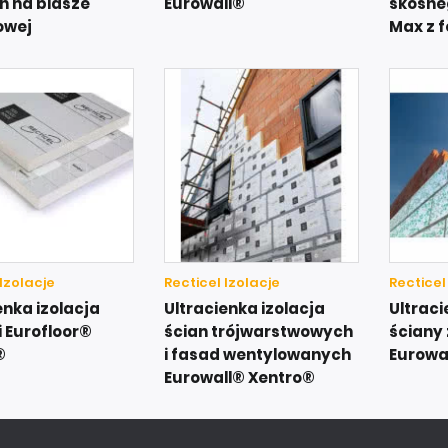
h na blasze
Eurowall®
skośne
owej
Max z f
 Izolacje
Recticel Izolacje
Recticel
enka izolacja
Ultracienka izolacja
Ultraci
 Eurofloor®
ścian trójwarstwowych
ściany
®
i fasad wentylowanych
Eurowal
Eurowall® Xentro®