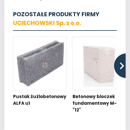
POZOSTAŁE PRODUKTY FIRMY
UCIECHOWSKI Sp. z o.o.
Pustak żużlobetonowy
Betonowy bloczek
ALFA u1
fundamentowy M-6
"12"