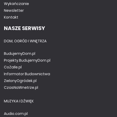
Wykańczanie
Newsletter
Kontakt
NASZE SERWISY
DOM, OGRÓD I WNĘTRZA
BudujemyDom.pl
Projekty.BudujemyDom.pl
CoZaIle.pl
Informator Budownictwa
ZielonyOgródek.pl
CzasNaWnetrze.pl
MUZYKA I DŹWIĘK
Audio.com.pl