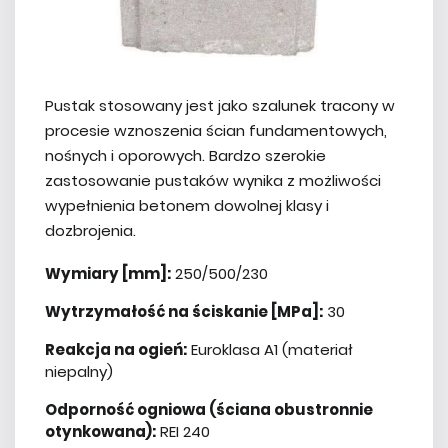
Pustak stosowany jest jako szalunek tracony w
procesie wznoszenia ścian fundamentowych,
nośnych i oporowych. Bardzo szerokie
zastosowanie pustaków wynika z możliwości
wypełnienia betonem dowolnej klasy i
dozbrojenia.
Wymiary [mm]:
250/500/230
Wytrzymałość na ściskanie [MPa]:
30
Reakcja na ogień:
Euroklasa A1 (materiał
niepalny)
Odporność ogniowa (ściana obustronnie
otynkowana):
REI 240