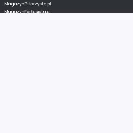
MagazynGitarzysta.pl
MagazynPerkusista.pl
EstradaiStudio.pl
ELEKTRONIKA I AUTOMATYKA
ElektronikaB2B.pl
AutomatykaB2B.pl
Elektronika Praktyczna
Elportal.pl
Świat Radio
FOTOGRAFIA, EDUKACJA I HI-TECH
Fotopolis.pl
ZDROWIE I RODZINA