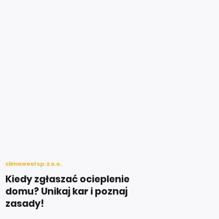
climowool sp. z o.o.
Kiedy zgłaszać ocieplenie
domu? Unikaj kar i poznaj
zasady!