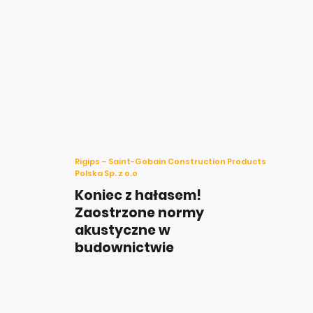
Rigips – Saint-Gobain Construction Products
Polska Sp. z o.o
Koniec z hałasem!
Zaostrzone normy
akustyczne w
budownictwie