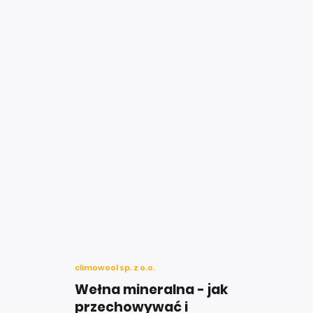
climowool sp. z o.o.
Wełna mineralna - jak
przechowywać i