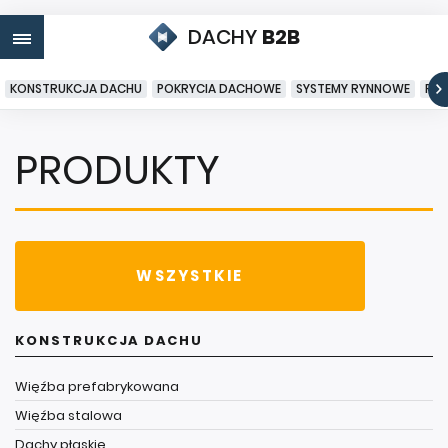
DACHY
B2B
KONSTRUKCJA DACHU
POKRYCIA DACHOWE
SYSTEMY RYNNOWE
PO
PRODUKTY
WSZYSTKIE
KONSTRUKCJA DACHU
Więźba prefabrykowana
Więźba stalowa
Dachy płaskie