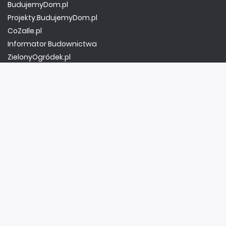
BudujemyDom.pl
Projekty.BudujemyDom.pl
CoZaIle.pl
Informator Budownictwa
ZielonyOgródek.pl
CzasNaWnetrze.pl
MUZYKA I DŹWIĘK
Audio.com.pl
MagazynGitarzysta.pl
MagazynPerkusista.pl
EstradaiStudio.pl
ELEKTRONIKA I AUTOMATYKA
ElektronikaB2B.pl
AutomatykaB2B.pl