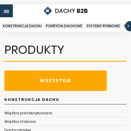
DACHY
B2B
KONSTRUKCJA DACHU
POKRYCIA DACHOWE
SYSTEMY RYNNOWE
PO
PRODUKTY
WSZYSTKIE
KONSTRUKCJA DACHU
Więźba prefabrykowana
Więźba stalowa
Dachy płaskie