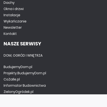
Dachy
Okna i drzwi
Instalacje
Wykańczanie
Newsletter
Kontakt
NASZE SERWISY
DOM, OGRÓD I WNĘTRZA
BudujemyDom.pl
Projekty.BudujemyDom.pl
CoZaIle.pl
Informator Budownictwa
ZielonyOgródek.pl
CzasNaWnetrze.pl