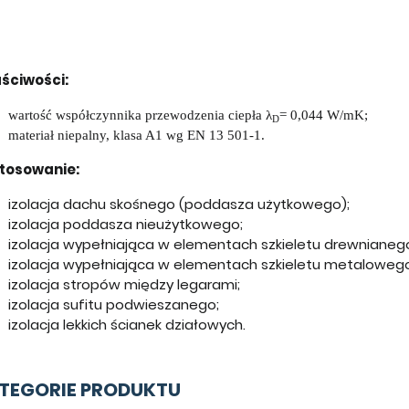
ściwości:
wartość współczynnika przewodzenia ciepła λ
= 0,044 W/mK;
D
materiał niepalny, klasa A1 wg EN 13 501-1.
tosowanie:
izolacja dachu skośnego (poddasza użytkowego);
izolacja poddasza nieużytkowego;
izolacja wypełniająca w elementach szkieletu drewnianeg
izolacja wypełniająca w elementach szkieletu metaloweg
izolacja stropów między legarami;
izolacja sufitu podwieszanego;
izolacja lekkich ścianek działowych.
TEGORIE PRODUKTU