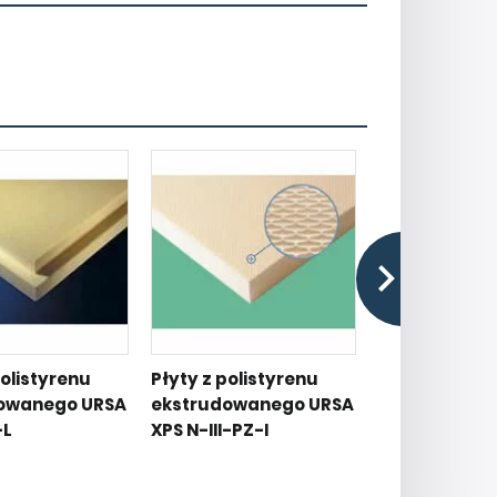
polistyrenu
Płyty z polistyrenu
Płyty z polis
owanego URSA
ekstrudowanego URSA
ekstrudowan
-L
XPS N-III-PZ-I
XPS N-III-L