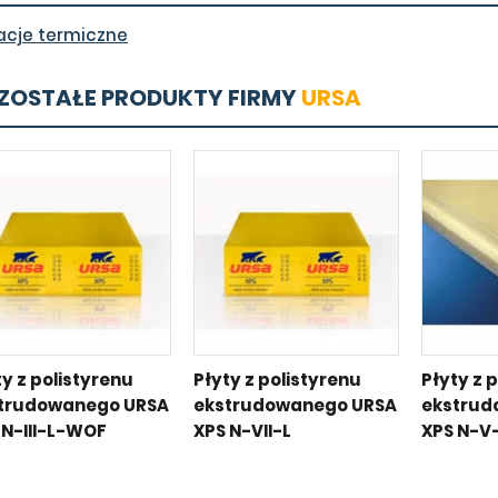
lacje termiczne
ZOSTAŁE PRODUKTY FIRMY
URSA
ty z polistyrenu
Płyty z polistyrenu
Płyty z 
trudowanego URSA
ekstrudowanego URSA
ekstrud
 N-III-L-WOF
XPS N-VII-L
XPS N-V