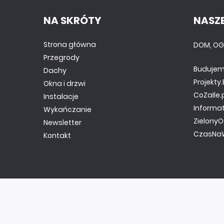
NA SKRÓTY
NASZE
Strona główna
DOM, OG
Przegrody
Budujem
Dachy
Projekt
Okna i drzwi
CoZaIle.
Instalacje
Informa
Wykańczanie
ZielonyO
Newsletter
CzasNaW
Kontakt