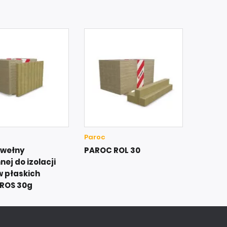
Paroc
 wełny
PAROC ROL 30
ej do izolacji
 płaskich
ROS 30g