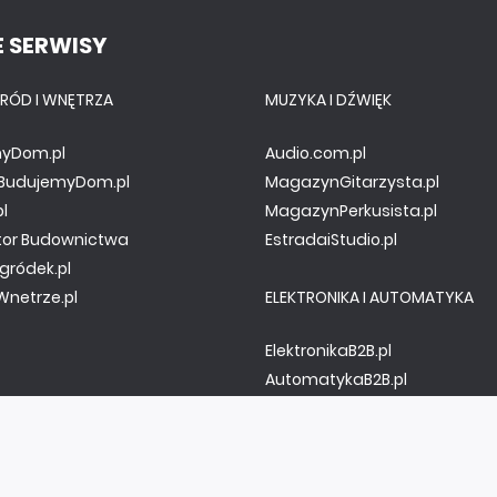
 SERWISY
RÓD I WNĘTRZA
MUZYKA I DŹWIĘK
yDom.pl
Audio.com.pl
y.BudujemyDom.pl
MagazynGitarzysta.pl
pl
MagazynPerkusista.pl
tor Budownictwa
EstradaiStudio.pl
gródek.pl
netrze.pl
ELEKTRONIKA I AUTOMATYKA
ElektronikaB2B.pl
AutomatykaB2B.pl
Elektronika Praktyczna
Elportal.pl
Świat Radio