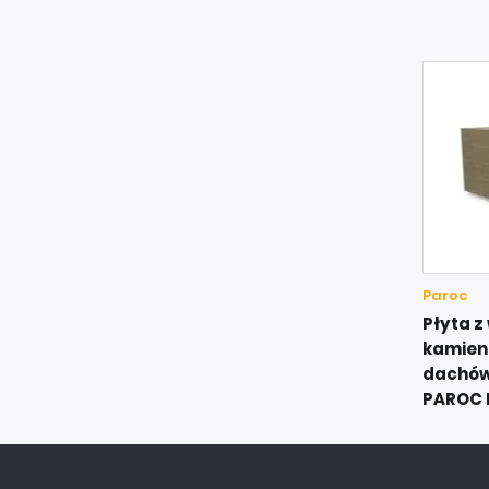
Paroc
Płyta z
kamienn
dachów
PAROC 