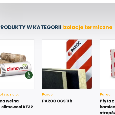
PRODUKTY W KATEGORII
Izolacje termiczne
 sp. z o.o.
Paroc
Paroc
lna wełna
PAROC CGS 1tb
Płyta z
 climowool KF32
kamienn
stropó