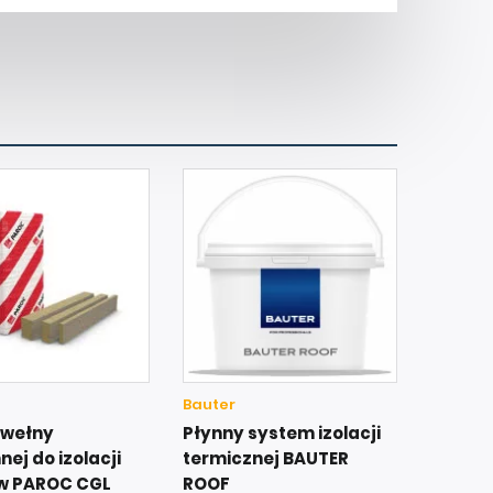
Bauter
 wełny
Płynny system izolacji
ej do izolacji
termicznej BAUTER
w PAROC CGL
ROOF