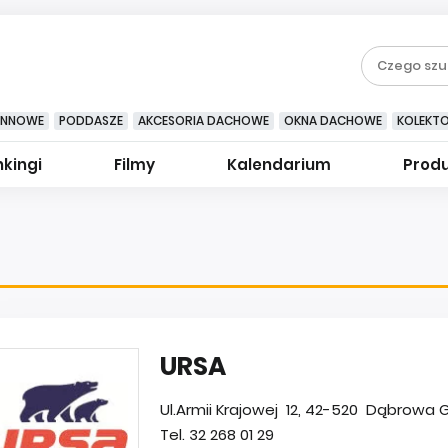
YNNOWE
PODDASZE
AKCESORIA DACHOWE
OKNA DACHOWE
KOLEKT
kingi
Filmy
Kalendarium
Prod
URSA
Ul.Armii Krajowej 12, 42-520 Dąbrowa Gó
Tel. 32 268 01 29