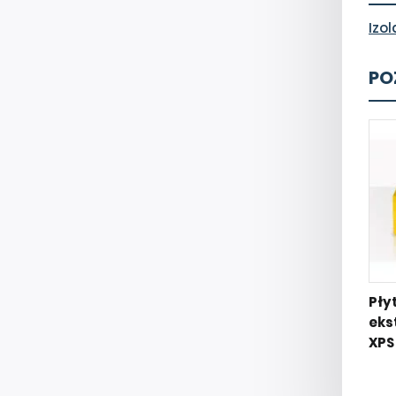
Izo
PO
Pły
eks
XPS