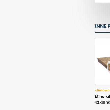
INNE 
climowool
Minera
szklana