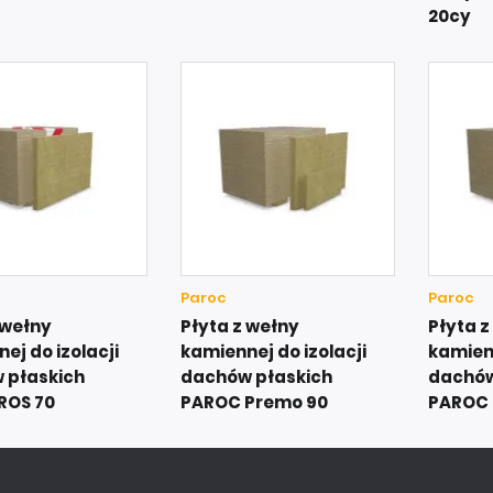
20cy
Paroc
Paroc
 wełny
Płyta z wełny
Płyta z
ej do izolacji
kamiennej do izolacji
kamienn
 płaskich
dachów płaskich
dachów
ROS 70
PAROC Premo 90
PAROC 