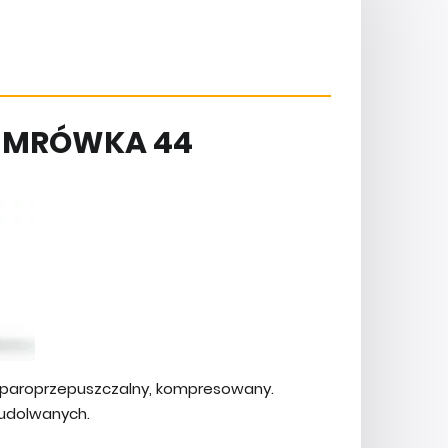
A MRÓWKA 44
est paroprzepuszczalny, kompresowany.
udolwanych.