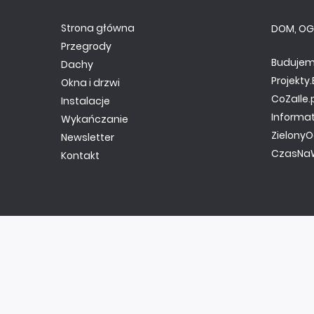
Strona główna
DOM, OG
Przegrody
Budujem
Dachy
Projekt
Okna i drzwi
CoZaIle.
Instalacje
Informa
Wykańczanie
ZielonyO
Newsletter
CzasNaW
Kontakt