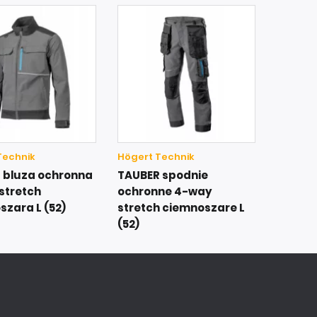
Technik
Högert Technik
 bluza ochronna
TAUBER spodnie
stretch
ochronne 4-way
szara L (52)
stretch ciemnoszare L
(52)