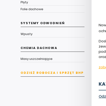
Płyty
Folie dachowe
SYSTEMY ODWODNIEŃ
Now
och
Wpusty
Dos
zew
CHEMIA DACHOWA
pod
ora
Masy uszczelniające
zob
ODZIEŻ ROBOCZA I SPRZĘT BHP
KA
Odz