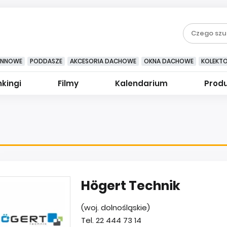
YNNOWE
PODDASZE
AKCESORIA DACHOWE
OKNA DACHOWE
KOLEKT
kingi
Filmy
Kalendarium
Prod
Högert Technik
(woj. dolnośląskie)
Tel. 22 444 73 14