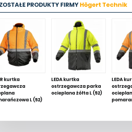
ZOSTAŁE PRODUKTY FIRMY
Högert Technik
R kurtka
LEDA kurtka
LEDA ku
rzegawcza
ostrzegawcza parka
ostrzeg
eplana
ocieplana żółta L (52)
ociepla
arańczowa L (52)
pomarań