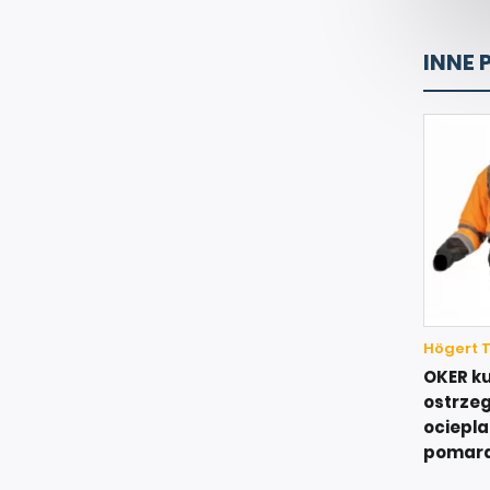
INNE 
Högert 
OKER k
ostrze
ociepl
pomara