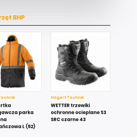
rzęt BHP
Technik
Högert Technik
urtka
WETTER trzewiki
gawcza parka
ochronne ocieplane S3
ana
SRC czarne 43
ńczowa L (52)