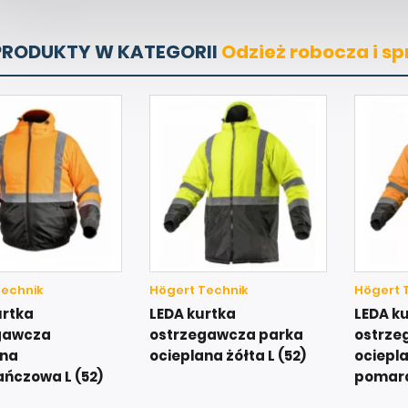
PRODUKTY W KATEGORII
Odzież robocza i sp
Technik
Högert Technik
Högert 
urtka
LEDA kurtka
LEDA k
gawcza
ostrzegawcza parka
ostrze
ana
ocieplana żółta L (52)
ociepl
ńczowa L (52)
pomara