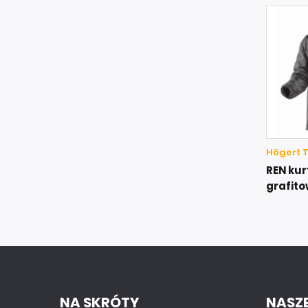
Högert 
REN kur
grafito
NA SKRÓTY
NASZE