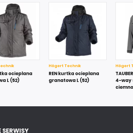
Technik
Högert Technik
Högert 
tka ocieplana
REN kurtka ocieplana
TAUBER
wa L (52)
granatowa L (52)
4-way 
ciemno
 SERWISY