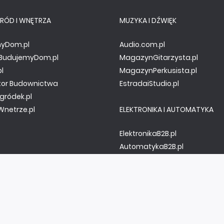
RÓD I WNĘTRZA
MUZYKA I DŹWIĘK
yDom.pl
Audio.com.pl
y.BudujemyDom.pl
MagazynGitarzysta.pl
pl
MagazynPerkusista.pl
tor Budownictwa
EstradaiStudio.pl
gródek.pl
netrze.pl
ELEKTRONIKA I AUTOMATYKA
ElektronikaB2B.pl
AutomatykaB2B.pl
Elektronika Praktyczna
Elportal.pl
Świat Radio