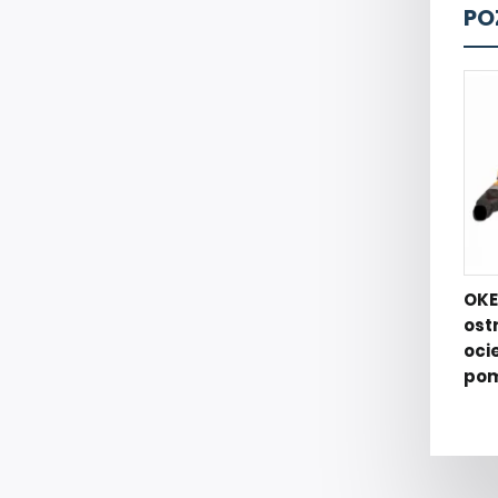
PO
OKE
ost
oci
pom