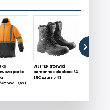
rtka
WETTER trzewiki
REN kurtka o
awcza parka
ochronne ocieplane S3
grafitowa L (
na
SRC czarne 43
czowa L (52)