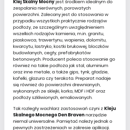
Klej Skalny Mocny
jest środkiem idealnym do
zespalania nierównych, porowatych
powierzchni. Zalecany jest do stosowania w
przypadku wszystkich praktycznie rodzajów
podłoży, ze szczególnym uwzględnieniem
wszelkich rodzajów kamienia, m.in. granitu,
piaskowca, trawertynu, wapienia, dolomitu,
kwarcytu, lastryko, kostki brukowej, bloczków
budowlanych, cegły, prefabrykatów
betonowych. Producent poleca stosowanie go
również na takie podłoża jak stal, aluminium
oraz inne metale, a także gips, tynk, gładzie,
kafelki, glazura czy terakota. Preparat nadaje
się również do powierzchni drewnianych,
wykonanych ze sklejki, korka, MDF i HDF oraz
podłoży szkliwionych, emaliowanych.
Tak rozległy wachlarz zastosowań czyni z
Kleju
Skalnego Mocnego Den Braven
narzędzie
niemal uniwersalne. Pamiętać należy jednak o
pewnych zastrzeżeniach w zakresie aplikacji.