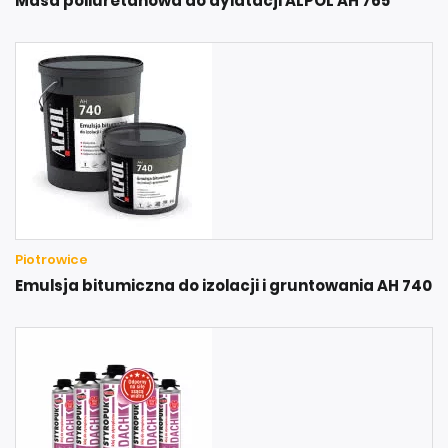
Masa poliuretanowa do dylatacji ALPOL AH 765
Piotrowice
Emulsja bitumiczna do izolacji i gruntowania AH 740