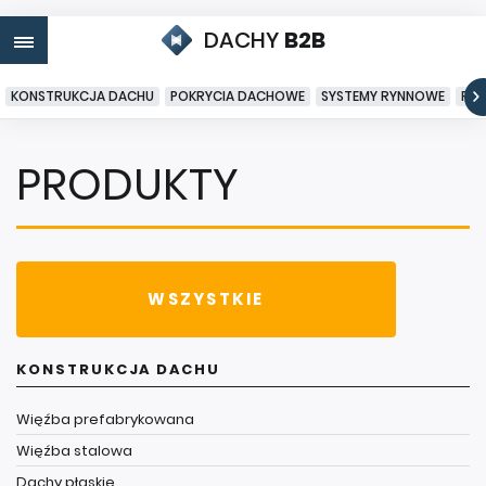
DACHY
B2B
KONSTRUKCJA DACHU
POKRYCIA DACHOWE
SYSTEMY RYNNOWE
PO
PRODUKTY
WSZYSTKIE
KONSTRUKCJA DACHU
Więźba prefabrykowana
Więźba stalowa
Dachy płaskie