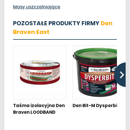
Masy uszczelniające
POZOSTAŁE PRODUKTY FIRMY
Den
Braven East
Taśma izolacyjna Den
Den Bit-M Dysperbit
Braven LOODBAND