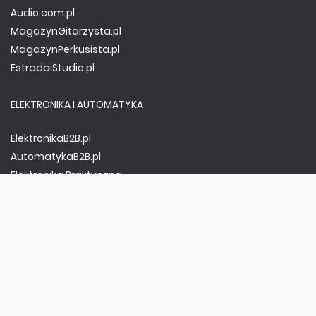
Audio.com.pl
MagazynGitarzysta.pl
MagazynPerkusista.pl
EstradaiStudio.pl
ELEKTRONIKA I AUTOMATYKA
ElektronikaB2B.pl
AutomatykaB2B.pl
Elektronika Praktyczna
Elportal.pl
Świat Radio
FOTOGRAFIA, EDUKACJA I HI-TECH
Fotopolis.pl