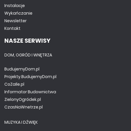
Instalacje
Wykańczanie
Newsletter
Kontakt
NASZE SERWISY
DOM, OGRÓD I WNĘTRZA
BudujemyDom.pl
Projekty.BudujemyDom.pl
CoZaIle.pl
Informator Budownictwa
ZielonyOgródek.pl
CzasNaWnetrze.pl
MUZYKA I DŹWIĘK