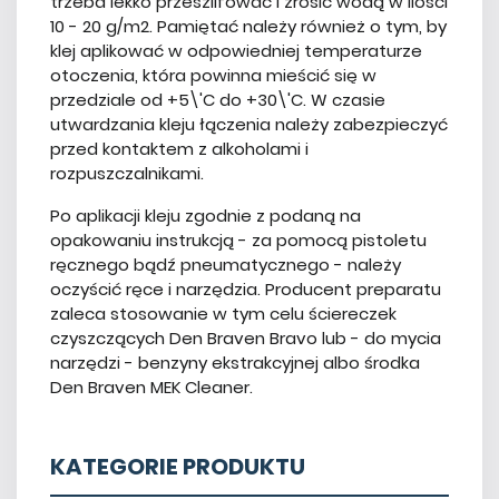
trzeba lekko przeszlifować i zrosić wodą w ilości
10 - 20 g/m2. Pamiętać należy również o tym, by
klej aplikować w odpowiedniej temperaturze
otoczenia, która powinna mieścić się w
przedziale od +5\'C do +30\'C. W czasie
utwardzania kleju łączenia należy zabezpieczyć
przed kontaktem z alkoholami i
rozpuszczalnikami.
Po aplikacji kleju zgodnie z podaną na
opakowaniu instrukcją - za pomocą pistoletu
ręcznego bądź pneumatycznego - należy
oczyścić ręce i narzędzia. Producent preparatu
zaleca stosowanie w tym celu ściereczek
czyszczących Den Braven Bravo lub - do mycia
narzędzi - benzyny ekstrakcyjnej albo środka
Den Braven MEK Cleaner.
KATEGORIE PRODUKTU