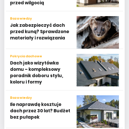
przed wilgocią
Baza wiedzy
Jak zabezpieczyć dach
przed kuną? Sprawdzone
materiały i rozwiązania
Pokrycia dachowe
Dach jako wizytówka
domu – kompleksowy
poradnik doboru stylu,
koloru i formy
Baza wiedzy
Ile naprawdę kosztuje
dach przez 30 lat? Budżet
bez pułapek