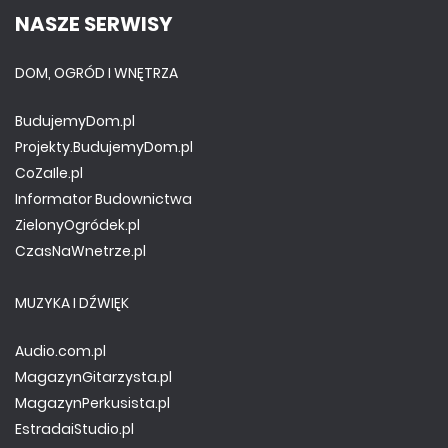
NASZE SERWISY
DOM, OGRÓD I WNĘTRZA
BudujemyDom.pl
Projekty.BudujemyDom.pl
CoZaIle.pl
Informator Budownictwa
ZielonyOgródek.pl
CzasNaWnetrze.pl
MUZYKA I DŹWIĘK
Audio.com.pl
MagazynGitarzysta.pl
MagazynPerkusista.pl
EstradaiStudio.pl