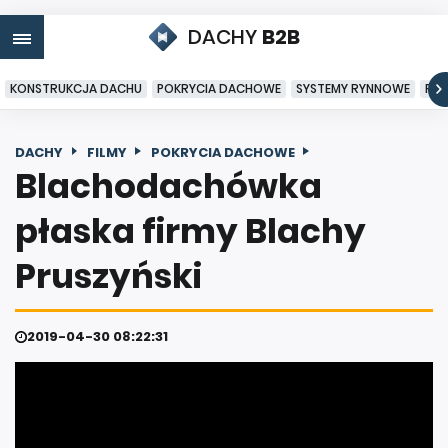
DACHY
B2B
KONSTRUKCJA DACHU
POKRYCIA DACHOWE
SYSTEMY RYNNOWE
PO
DACHY
FILMY
POKRYCIA DACHOWE
Blachodachówka
płaska firmy Blachy
Pruszyński
2019-04-30 08:22:31