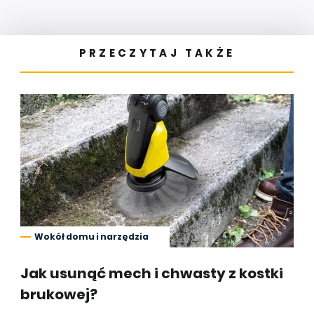
PRZECZYTAJ TAKŻE
Wokół domu i narzędzia
Jak usunąć mech i chwasty z kostki
brukowej?